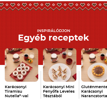
INSPIRÁLÓDJON
Egyéb receptek
Karácsonyi
Karácsonyi Mini
Gluténment
Tiramisu
Fenyőfa Leveles
Karácsonyi
Nutella
-val
Tésztából
Narancstort
®
Nutella
-val
Nutella
-val
®
®