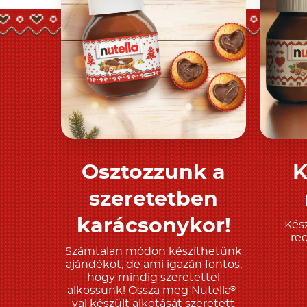
Osztozzunk a
K
Tudjon meg többet
T
szeretetben
karácsonykor!
Kész
re
Számtalan módon készíthetünk
ajándékot, de ami igazán fontos,
hogy mindig szeretettel
alkossunk! Ossza meg Nutella
-
®
val készült alkotását szeretett