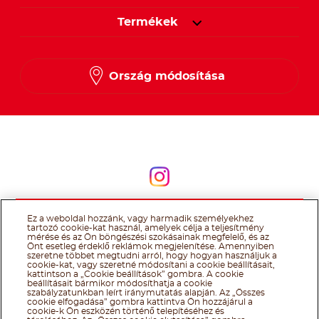
Termékek
Ország módosítása
Kövessen minket
Kövessen minket
Ez a weboldal hozzánk, vagy harmadik személyekhez
@Ferrero 2026 All rights reserved.
Nutella® cookie tájékoztató
tartozó cookie-kat használ, amelyek célja a teljesítmény
Felhasználás Feltételei
Technikai információk
Impresszum
Ferrero
mérése és az Ön böngészési szokásainak megfelelő, és az
adatkezelési tájékoztató
Önt esetleg érdeklő reklámok megjelenítése. Amennyiben
szeretne többet megtudni arról, hogy hogyan használjuk a
cookie-kat, vagy szeretné módosítani a cookie beállításait,
kattintson a „Cookie beállítások” gombra. A cookie
beállításait bármikor módosíthatja a cookie
szabályzatunkban leírt iránymutatás alapján. Az „Összes
cookie elfogadása” gombra kattintva Ön hozzájárul a
cookie-k Ön eszközén történő telepítéséhez és