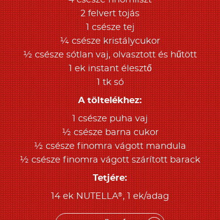
4 csésze finomliszt
2 felvert tojás
1 csésze tej
¼ csésze kristálycukor
½ csésze sótlan vaj, olvasztott és hűtött
1 ek instant élesztő
1 tk só
A töltelékhez:
1 csésze puha vaj
½ csésze barna cukor
½ csésze finomra vágott mandula
½ csésze finomra vágott szárított barack
Tetjére:
®
14 ek NUTELLA
, 1 ek/adag