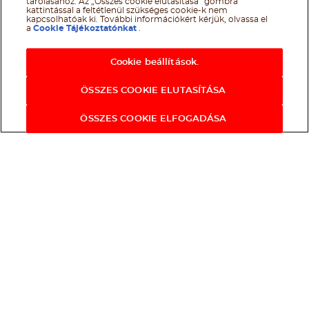
tárolásához. Az „Összes cookie elutasítása” gombra
kattintással a feltétlenül szükséges cookie-k nem
kapcsolhatóak ki. További információkért kérjük, olvassa el
a
Cookie Tájékoztatónkat
.
Cookie beállítások.
ÖSSZES COOKIE ELUTASÍTÁSA
ÖSSZES COOKIE ELFOGADÁSA