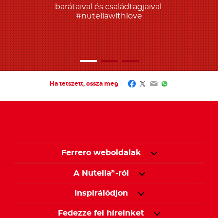
barátaival és családtagjaival.
#nutellawithlove
Facebook
Twitter
Email
WhatsApp
Ha tetszett, ossza meg
Ferrero weboldalak
A Nutella
-ról
®
Inspirálódjon
Fedezze fel híreinket