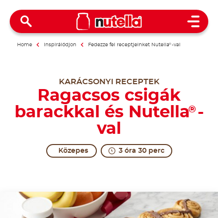
Open 
Home
Inspirálódjon
Fedezze fel receptjeinket Nutella
®
-val
KARÁCSONYI RECEPTEK
Ragacsos csigák
barackkal és Nutella
-
®
val
Közepes
3 óra 30 perc