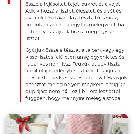
össze a tojásokat, tejet, cukrot és a vajat.
Adjuk hozzá a lisztet, élesztőt, és a sót és
gyúrjuk tésztává. Ha a tészta túl száraz,
adjunk hozzá még egy kis melegvizet, ha
túl nedves, adjunk hozzá még egy kis
lisztet.
Gyúrjuk össze a tésztát a tálban, vagy egy
kissé lisztes felületen amíg egyenletes és
ruganyos nem lesz. Tegyük át egy tiszta,
kicsit olajos edénybe és lazán takarjuk le
egy tiszta, nedves konyharuhával. Hagyjuk
a tésztát meleg helyen megkelni amíg kb.
duplájára nem nő – ez kb. 1 óra lesz attól
függően, hogy mennyire meleg a szoba.