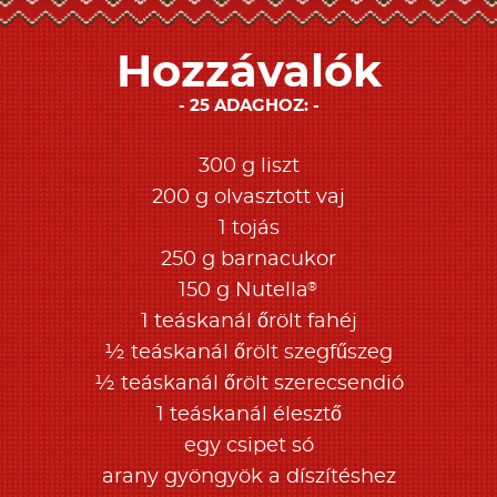
Hozzávalók
25 ADAGHOZ:
300 g liszt
200 g olvasztott vaj
1 tojás
250 g barnacukor
®
150 g Nutella
1 teáskanál őrölt fahéj
½ teáskanál őrölt szegfűszeg
½ teáskanál őrölt szerecsendió
1 teáskanál élesztő
egy csipet só
arany gyöngyök a díszítéshez