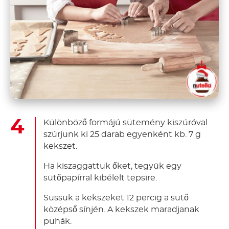
Különböző formájú sütemény kiszúróval
szúrjunk ki 25 darab egyenként kb. 7 g
kekszet.
Ha kiszaggattuk őket, tegyük egy
sütőpapírral kibélelt tepsire.
Süssük a kekszeket 12 percig a sütő
középső sínjén. A kekszek maradjanak
puhák.