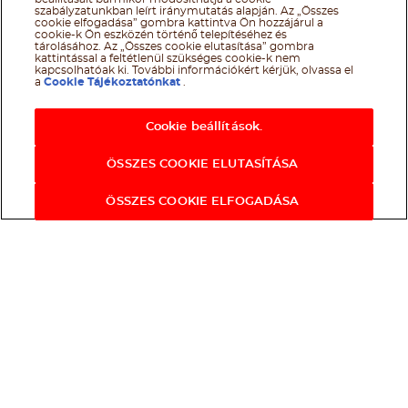
szabályzatunkban leírt iránymutatás alapján. Az „Összes
cookie elfogadása” gombra kattintva Ön hozzájárul a
cookie-k Ön eszközén történő telepítéséhez és
tárolásához. Az „Összes cookie elutasítása” gombra
kattintással a feltétlenül szükséges cookie-k nem
kapcsolhatóak ki. További információkért kérjük, olvassa el
a
Cookie Tájékoztatónkat
.
Cookie beállítások.
ÖSSZES COOKIE ELUTASÍTÁSA
ÖSSZES COOKIE ELFOGADÁSA