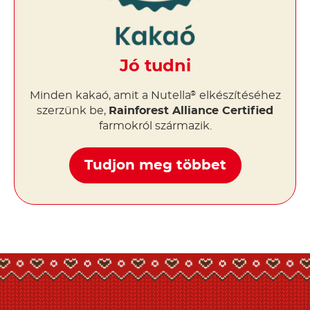
Jó tudni
Minden kakaó, amit a Nutella
elkészítéséhez
®
szerzünk be,
Rainforest Alliance Certified
farmokról származik.
Tudjon meg többet