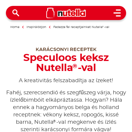
Open 
Home
Inspirálódjon
Fedezze fel receptjeinket Nutella
®
-val
KARÁCSONYI RECEPTEK
Speculoos keksz
Nutella
-val
®
A kreativitás felszabadítja az ízeket!
Fahéj, szerecsendió és szegfűszeg várja, hogy
ízlelőbimbóit elkápráztassa. Hogyan? Hála
ennek a hagyományos belga és holland
receptnek: vékony keksz, ropogós, kissé
®
barna, Nutella
-val megkenve és ízlés
szerinti karácsonyi formára vágva!