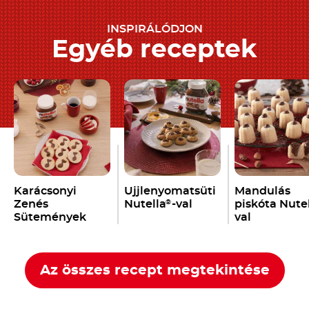
INSPIRÁLÓDJON
Egyéb receptek
Karácsonyi
Ujjlenyomatsüti
Mandulás
Zenés
Nutella
-val
piskóta Nute
®
Sütemények
val
Nutella
-val
®
Az összes recept megtekintése