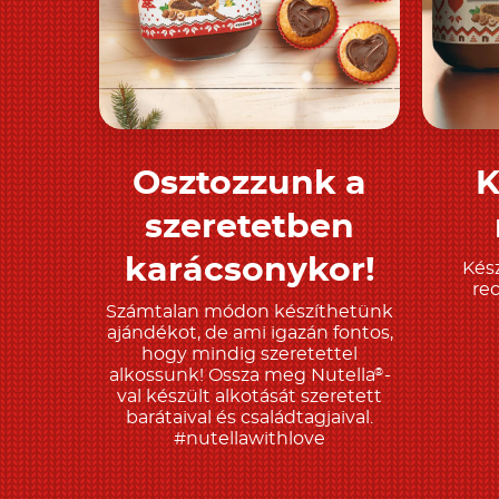
Osztozzunk a
K
Tudjon meg többet
T
szeretetben
karácsonykor!
Kész
re
Számtalan módon készíthetünk
ajándékot, de ami igazán fontos,
hogy mindig szeretettel
alkossunk! Ossza meg Nutella
-
®
val készült alkotását szeretett
barátaival és családtagjaival.
#nutellawithlove