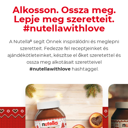
Alkosson. Ossza meg.
Lepje meg szeretteit.
#nutellawithlove
A Nutella
segít Önnek inspirálódni és meglepni
®
szeretteit. Fedezze fel receptjeinket és
ajándékötleteinket, készítse el őket szeretettel és
ossza meg alkotásait szeretteivel
#nutellawithlove
hashtaggel.