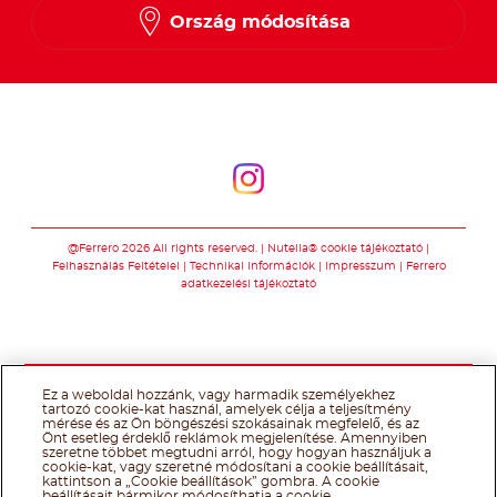
Ország módosítása
Kövessen minket
Kövessen minket
@Ferrero 2026 All rights reserved.
Nutella® cookie tájékoztató
Felhasználás Feltételei
Technikai információk
Impresszum
Ferrero
adatkezelési tájékoztató
Ez a weboldal hozzánk, vagy harmadik személyekhez
tartozó cookie-kat használ, amelyek célja a teljesítmény
mérése és az Ön böngészési szokásainak megfelelő, és az
Önt esetleg érdeklő reklámok megjelenítése. Amennyiben
szeretne többet megtudni arról, hogy hogyan használjuk a
cookie-kat, vagy szeretné módosítani a cookie beállításait,
kattintson a „Cookie beállítások” gombra. A cookie
beállításait bármikor módosíthatja a cookie