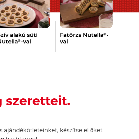
®
zív alakú süti
Fatörzs Nutella
-
®
Nutella
-val
val
szeretteit.
s ajándékötleteinket, készítse el őket