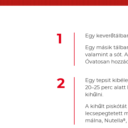
Egy keverőtálban
Egy másik tálban
valamint a sót. 
Óvatosan hozzáön
Egy tepsit kibél
20–25 perc alatt
kihűlni.
A kihűlt piskótát 
lecsepegtetett m
®
málna, Nutella