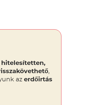
hitelesítetten,
visszakövethető
,
gyunk az
erdőirtás