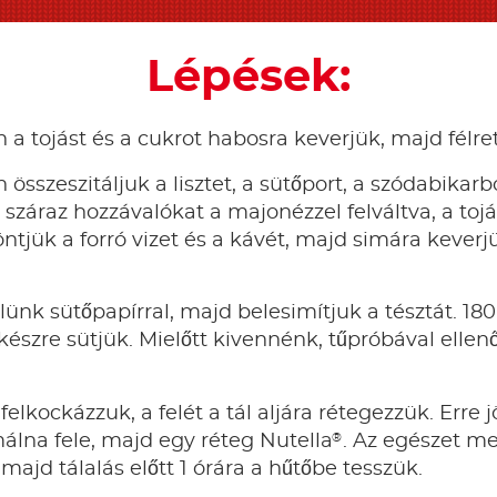
Lépések:
 a tojást és a cukrot habosra keverjük, majd félre
 összeszitáljuk a lisztet, a sütőport, a szódabikar
A száraz hozzávalókat a majonézzel felváltva, a to
tjük a forró vizet és a kávét, majd simára keverj
elünk sütőpapírral, majd belesimítjuk a tésztát. 18
 készre sütjük. Mielőtt kivennénk, tűpróbával ellen
felkockázzuk, a felét a tál aljára rétegezzük. Erre jö
®
álna fele, majd egy réteg Nutella
. Az egészet me
, majd tálalás előtt 1 órára a hűtőbe tesszük.