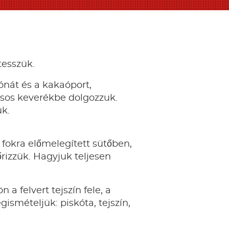
tesszük.
bónát és a kakaóport,
jásos keverékbe dolgozzuk.
ük.
0 fokra előmelegített sütőben,
őrizzük. Hagyjuk teljesen
n a felvert tejszín fele, a
gismételjük: piskóta, tejszín,