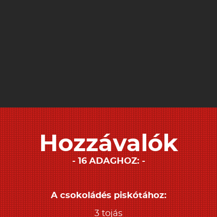
Hozzávalók
16 ADAGHOZ:
A csokoládés piskótához:
3 tojás