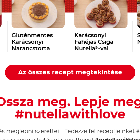
Gluténmentes
Karácsonyi
S
Karácsonyi
Fahéjas Csiga
®
Narancstorta
Nutella
-val
®
Nutella
-val
Az összes recept megtekintése
Ossza meg. Lepje meg 
#nutellawithlove
s meglepni szeretteit. Fedezze fel receptjeinket é