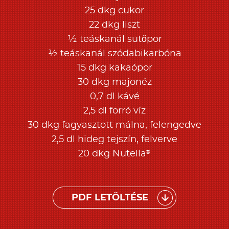
25 dkg cukor
22 dkg liszt
½ teáskanál sütőpor
½ teáskanál szódabikarbóna
15 dkg kakaópor
30 dkg majonéz
0,7 dl kávé
2,5 dl forró víz
30 dkg fagyasztott málna, felengedve
2,5 dl hideg tejszín, felverve
®
20 dkg Nutella
PDF LETÖLTÉSE