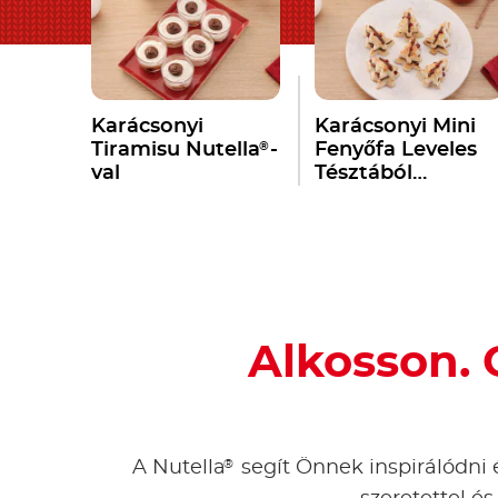
Karácsonyi
Karácsonyi Mini
®
Tiramisu Nutella
-
Fenyőfa Leveles
val
Tésztából
®
Nutella
-val
Alkosson. 
®
A Nutella
segít Önnek inspirálódni é