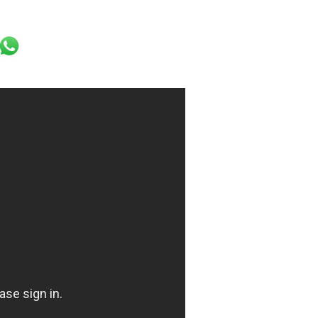
k
er
ail
WhatsApp