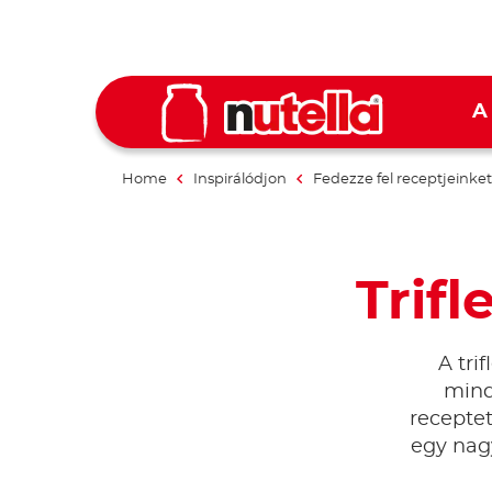
A
Home
Inspirálódjon
Fedezze fel receptjeinket
Trifl
A tri
mind
receptet
egy nag