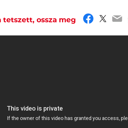
Faceboo
Twitt
Em
 tetszett, ossza meg