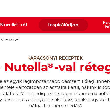
Fed
®
 Nutella
-ról
Inspirálódjon
hí
 Nutella
-val
®
KARÁCSONYI RECEPTEK
e Nutella
-val réte
®
fle az egyik legimpozánsabb desszert. Főleg ünne
enféle változatban az asztalra kerül, nálunk is töb
 találtok. Most pedig ezt a szuper ízkombinációt
y desszertes edénybe: csokoládé, törökmogyoró, te
málna. Hát nem csodás?