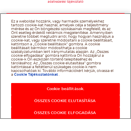
adatkezelési tájékoztató
Ez a weboldal hozzánk, vagy harmadik személyekhez
tartozó cookie-kat használ, amelyek célja a teljesítmény
mérése és az Ön böngészési szokásainak megfelelő, és az
Önt esetleg érdeklő reklámok megjelenítése. Amennyiben
szeretne többet megtudni arról, hogy hogyan használjuk a
cookie-kat, vagy szeretné módosítani a cookie beállításait,
kattintson a „Cookie beállítások” gombra. A cookie
beállításait bármikor módosíthatja a cookie
szabályzatunkban leírt iránymutatás alapján. Az „Összes
cookie elfogadása” gombra kattintva Ön hozzájárul a
cookie-k Ön eszközén történő telepítéséhez és
tárolásához. Az „Összes cookie elutasítása” gombra
kattintással a feltétlenül szükséges cookie-k nem
kapcsolhatóak ki. További információkért kérjük, olvassa el
a
Cookie Tájékoztatónkat
.
Cookie beállítások.
ÖSSZES COOKIE ELUTASÍTÁSA
ÖSSZES COOKIE ELFOGADÁSA