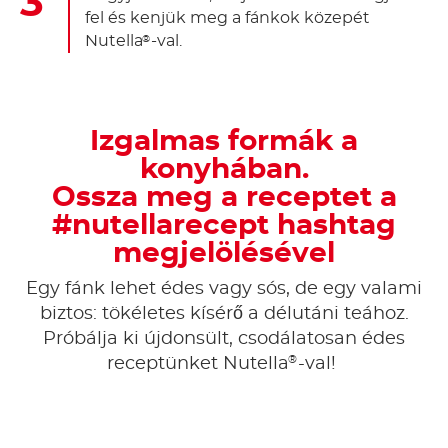
fel és kenjük meg a fánkok közepét
Nutella
-val.
®
Izgalmas formák a
konyhában.
Ossza meg a receptet a
#nutellarecept hashtag
megjelölésével
Egy fánk lehet édes vagy sós, de egy valami
biztos: tökéletes kísérő a délutáni teához.
Próbálja ki újdonsült, csodálatosan édes
®
receptünket Nutella
-val!