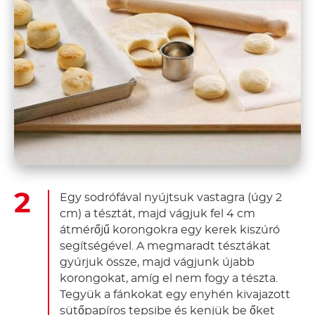
Egy sodrófával nyújtsuk vastagra (úgy 2
cm) a tésztát, majd vágjuk fel 4 cm
átmérőjű korongokra egy kerek kiszúró
segítségével. A megmaradt tésztákat
gyúrjuk össze, majd vágjunk újabb
korongokat, amíg el nem fogy a tészta.
Tegyük a fánkokat egy enyhén kivajazott
sütőpapíros tepsibe és kenjük be őket