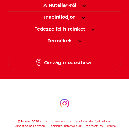
A Nutella
-ról
®
Inspirálódjon
Fedezze fel híreinket
Termékek
Ország módosítása
Kövessen minket
Kövessen minket
@Ferrero 2026 All rights reserved.
Nutella® cookie tájékoztató
Felhasználás Feltételei
Technikai információk
Impresszum
Ferrero