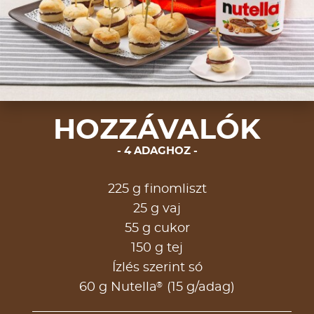
HOZZÁVALÓK
4 ADAGHOZ
225 g finomliszt
25 g vaj
55 g cukor
150 g tej
Ízlés szerint só
®
60 g Nutella
(15 g/adag)