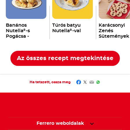
Banános
Túrós batyu
Karácsonyi
Nutella
-s
Nutella
-val
Zenés
®
®
Pogácsa -
Sütemények
Banichki
Nutella
-val
®
Az összes recept megtekintése
Facebook
Twitter
Email
WhatsApp
Ha tetszett, ossza meg
Ferrero weboldalak