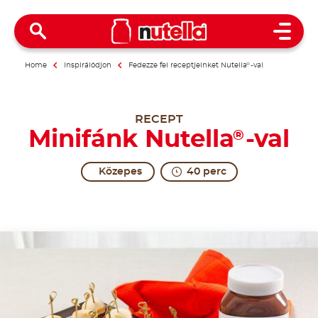
Open 
Home
Inspirálódjon
Fedezze fel receptjeinket Nutella
®
-val
RECEPT
Minifánk Nutella
-val
®
Közepes
40 perc
The form of excitement.
Scones, which can be either sweet or savoury treat