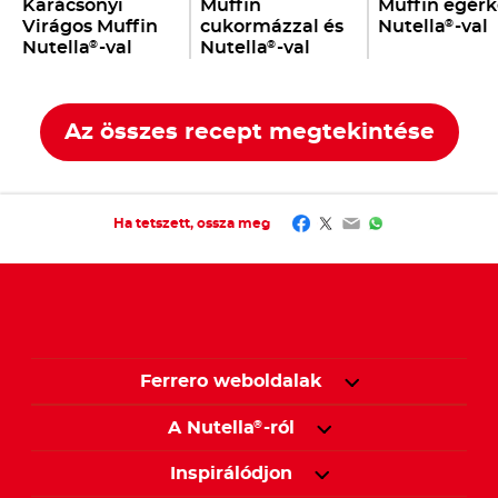
Karácsonyi
Muffin
Muffin egérk
Virágos Muffin
cukormázzal és
Nutella
-val
®
Nutella
-val
Nutella
-val
®
®
Az összes recept megtekintése
Facebook
Twitter
Email
WhatsApp
Ha tetszett, ossza meg
Ferrero weboldalak
A Nutella
-ról
®
Inspirálódjon