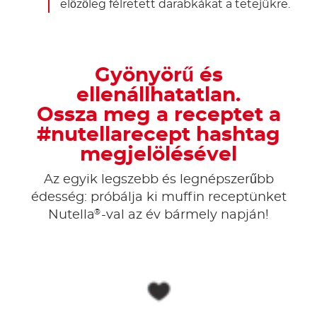
előzőleg félretett darabkákat a tetejükre.
Gyönyörű és
ellenállhatatlan.
Ossza meg a receptet a
#nutellarecept hashtag
megjelölésével
Az egyik legszebb és legnépszerűbb
édesség: próbálja ki muffin receptünket
®
Nutella
-val az év bármely napján!