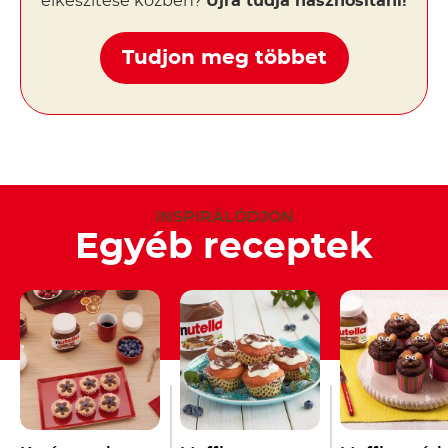
elkészítése közben?
Újra tudja hasznosítani!
Tudjon meg többet
INSPIRÁLÓDJON
Egyéb receptek