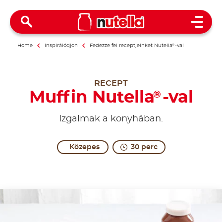
Open 
Home
Inspirálódjon
Fedezze fel receptjeinket Nutella
®
-val
RECEPT
Muffin Nutella
-val
®
Izgalmak a konyhában.
Közepes
30 perc