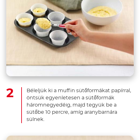
Béleljük ki a muffin sütőformákat papírral,
öntsük egyenletesen a sütőformák
háromnegyedéig, majd tegyük be a
sütőbe 10 percre, amíg aranybarnára
sülnek.