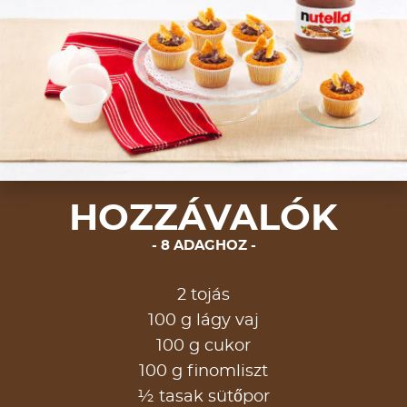
HOZZÁVALÓK
8 ADAGHOZ
2 tojás
100 g lágy vaj
100 g cukor
100 g finomliszt
½ tasak sütőpor