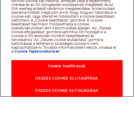
tartozó cookie-kat használ, amelyek célja a teljesítmény
mérése és az Ön böngészési szokásainak megfelelő, és az
Önt esetleg érdeklő reklámok megjelenítése. Amennyiben
szeretne többet megtudni arról, hogy hogyan használjuk a
cookie-kat, vagy szeretné módosítani a cookie beállításait,
kattintson a „Cookie beállítások” gombra. A cookie
beállításait bármikor módosíthatja a cookie
szabályzatunkban leírt iránymutatás alapján. Az „Összes
cookie elfogadása” gombra kattintva Ön hozzájárul a
cookie-k Ön eszközén történő telepítéséhez és
tárolásához. Az „Összes cookie elutasítása” gombra
kattintással a feltétlenül szükséges cookie-k nem
kapcsolhatóak ki. További információkért kérjük, olvassa el
a
Cookie Tájékoztatónkat
.
Cookie beállítások.
ÖSSZES COOKIE ELUTASÍTÁSA
ÖSSZES COOKIE ELFOGADÁSA