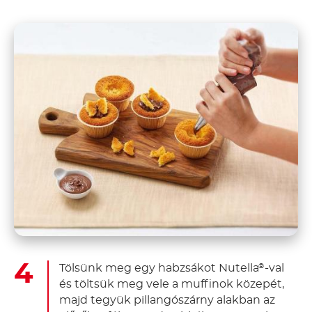
Tölsünk meg egy habzsákot Nutella
-val
®
és töltsük meg vele a muffinok közepét,
majd tegyük pillangószárny alakban az