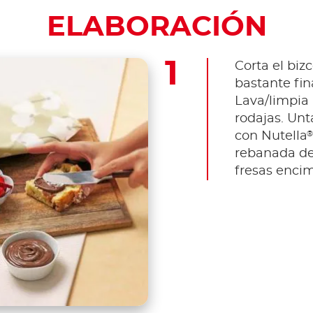
ELABORACIÓN
Corta el bi
bastante fin
Lava/limpia 
rodajas. Un
®
con Nutella
rebanada de
fresas encim