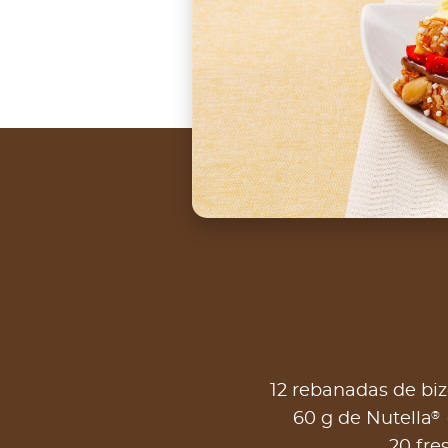
12 rebanadas de b
®
60 g de Nutella
20 fre