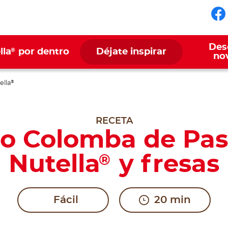
Sí
Des
®
lla
por dentro
Déjate inspirar
no
ella
®
RECETA
o Colomba de Pa
Nutella
y fresas
®
Fácil
20 min