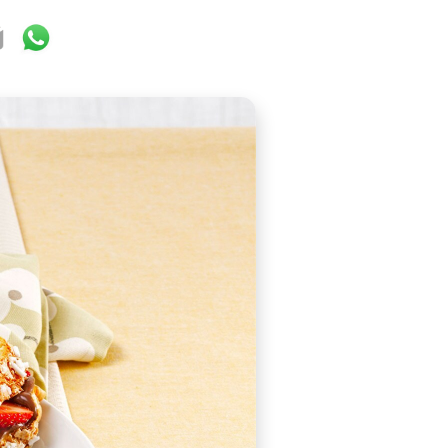
ok
ter
mail
WhatsApp
aster Colomba Cake with Nutella
and Strawberries, don'
®