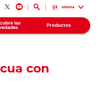
Idioma
guenos en facebook
Síguenos en twitter
Síguenos en youtube
cubre las
Productos
vedades
scua con