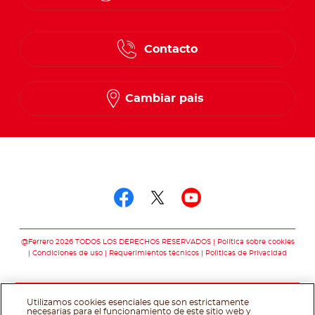
English
Contacto
Spanish
French
Cambiar pais
Síguenos en
Síguenos en facebo
Síguenos en twit
Síguenos en 
@Ferrero 2026 TODOS LOS DERECHOS RESERVADOS
Política sobre cookies
Condiciones de uso
Requerimientos técnicos
Polìticas de Privacidad
Utilizamos cookies esenciales que son estrictamente
necesarias para el funcionamiento de este sitio web y