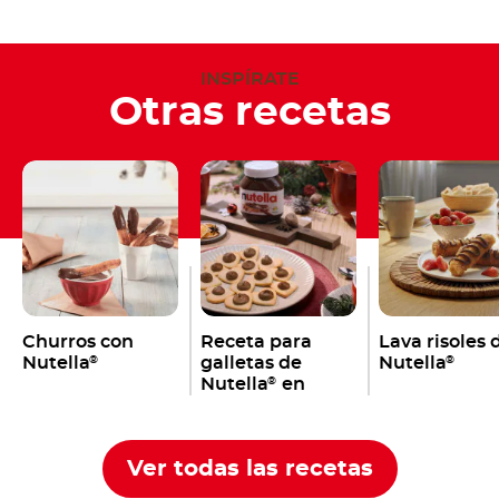
INSPÍRATE
Otras recetas
Churros con
Receta para
Lava risoles 
Nutella
galletas de
Nutella
®
®
Nutella
en
®
forma de
corazón
Ver todas las recetas