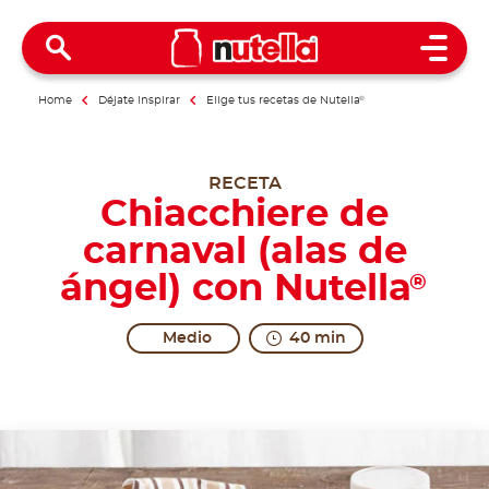
Open 
Home
Déjate inspirar
Elige tus recetas de Nutella
®
RECETA
Chiacchiere de
carnaval (alas de
ángel) con Nutella
®
Medio
40 min
The excitement will leave you speechless.
Share the recipe with the hashtag #nutellarecipe
Every single region of Italy has a different name fo