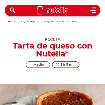
Open 
Home
Déjate inspirar
Elige tus recetas de Nutella
®
RECETA
Tarta de queso con
Nutella
®
Medio
1 h 5 min