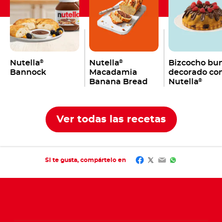
Nutella
Nutella
Bizcocho bu
®
®
Bannock
Macadamia
decorado co
Banana Bread
Nutella
®
Ver todas las recetas
Facebook
Twitter
Email
WhatsApp
Si te gusta, compártelo en