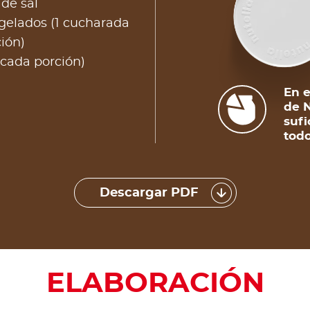
de sal
gelados (1 cucharada
ión)
 cada porción)
En e
de N
sufi
todo
Descargar PDF
ELABORACIÓN