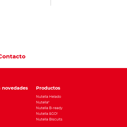
Contacto
s novedades
Productos
Nutella Helado
Nutella
®
Nutella B-ready
Nutella &GO!
Nutella Biscuits