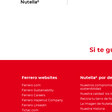
®
Nutella
Si te 
Ferrero websites
Nutella
por de
®
Ferrero.com
Nuestros compromis
sostenibilidad
Ferrero Sustainability
Nuestra calidad: los 
Ferrero Careers
Recicla tu tarro de N
Ferrero Hazelnut Company
La Imagen de Nutell
Ferrero Linkedin
Nuestra Historia
Tictac.com