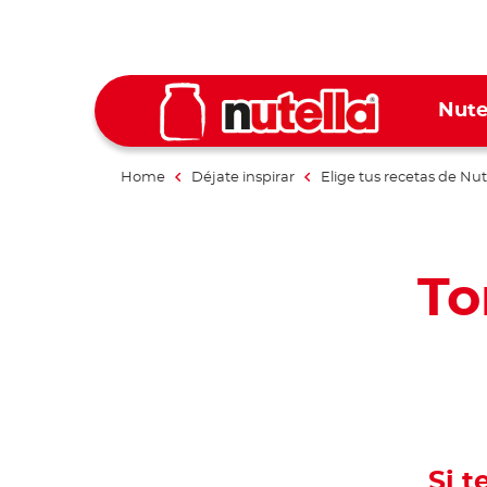
Nute
Home
Déjate inspirar
Elige tus recetas de Nut
To
Si t