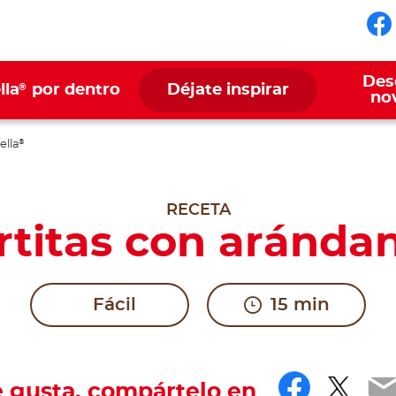
Sí
Des
®
lla
por dentro
Déjate inspirar
no
ella
®
RECETA
rtitas con aránda
Fácil
15 min
Facebo
Twit
E
e gusta, compártelo en