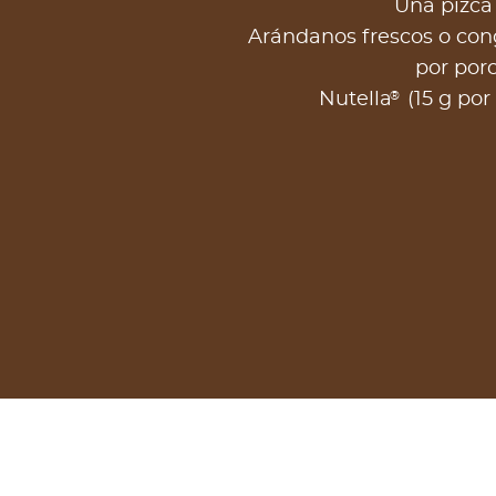
Una pizca 
Arándanos frescos o con
por porc
®
Nutella
(15 g por