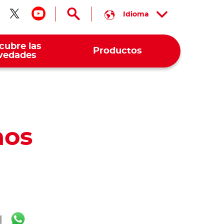
Idioma
guenos en facebook
Síguenos en twitter
Síguenos en youtube
cubre las
Productos
vedades
nos
ok
ter
mail
WhatsApp