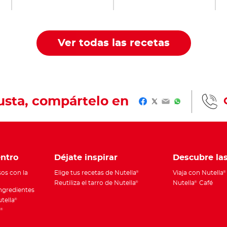
Ver todas las recetas
gusta, compártelo en
Facebook
Twitter
Email
WhatsApp
ntro
Déjate inspirar
Descubre la
os con la
Elige tus recetas de Nutella
Viaja con Nutella
®
®
Reutiliza el tarro de Nutella
Nutella
Café
®
®
ingredientes
utella
®
a
®