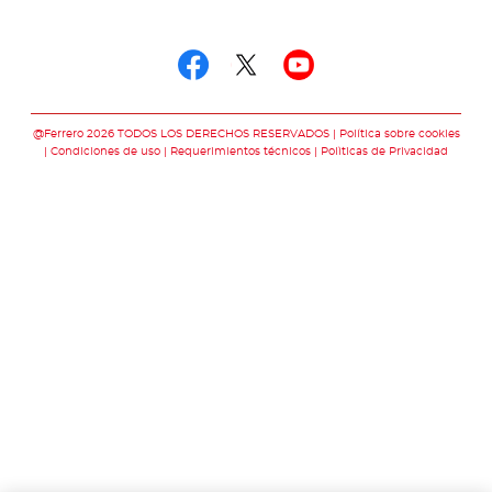
Síguenos en
Síguenos en facebo
Síguenos en twit
Síguenos en 
@Ferrero 2026 TODOS LOS DERECHOS RESERVADOS
Política sobre cookies
Condiciones de uso
Requerimientos técnicos
Polìticas de Privacidad