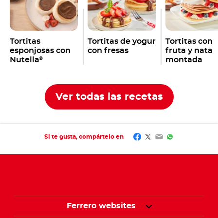
Tortitas
Tortitas de yogur
Tortitas con
esponjosas con
con fresas
fruta y nata
Nutella
montada
®
Ver todas las recetas
Facebook
Twitter
Email
WhatsApp
Si te gusta, compártelo en
Ferrero websites