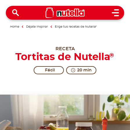
Open 
Home
Déjate inspirar
Elige tus recetas de Nutella
®
RECETA
Tortitas de Nutella
®
Fácil
20 min