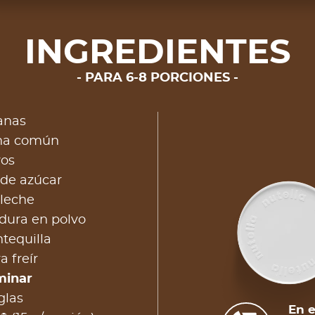
INGREDIENTES
PARA 6-8 PORCIONES
anas
ina común
vos
 de azúcar
 leche
adura en polvo
tequilla
a freír
minar
glas
En e