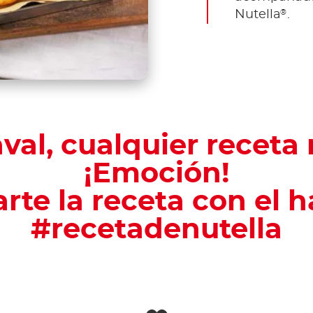
®
Nutella
.
val, cualquier receta 
¡Emoción!
te la receta con el 
#recetadenutella