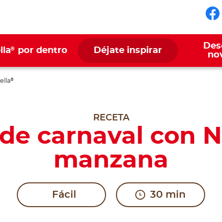
Sí
Des
®
lla
por dentro
Déjate inspirar
no
ella
®
RECETA
 de carnaval con N
manzana
Fácil
30 min