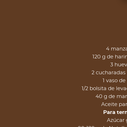
4 manz
120 g de har
3 hue
2 cucharadas
1 vaso de
1/2 bolsita de lev
40 g de man
Aceite par
Para ter
Azúcar 