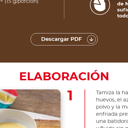
®
a
(15 g/porción)
de N
sufi
todo
Descargar PDF
ELABORACIÓN
Tamiza la ha
huevos, el az
polvo y la m
enfriada pr
una batidor