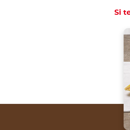
Si t
At Carnival time, an
Share the recipe wi
Carnival is the best