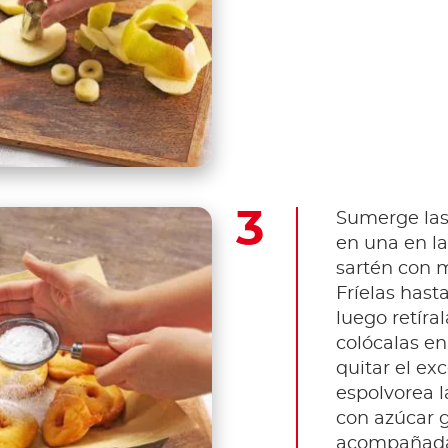
Sumerge las
en una en l
sartén con 
Fríelas hast
luego retír
colócalas e
quitar el ex
espolvorea l
con azúcar gl
acompañada