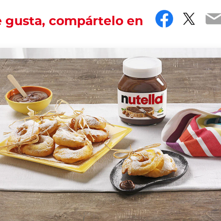
Facebo
Twit
E
e gusta, compártelo en
y recipe deserves... excitement!
th the hashtag #nutellarecipe
 occasion to enjoy the most irresistible traditional sweet