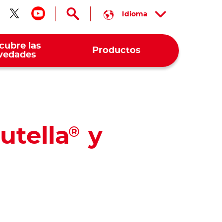
Idioma
guenos en facebook
Síguenos en twitter
Síguenos en youtube
cubre las
Productos
vedades
utella
y
®