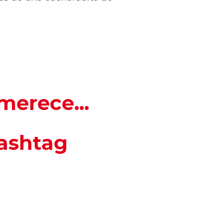
merece...
hashtag