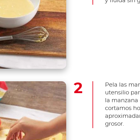
y fluida sin
Pela las man
utensilio pa
la manzana 
cortamos ho
aproximada
grosor.