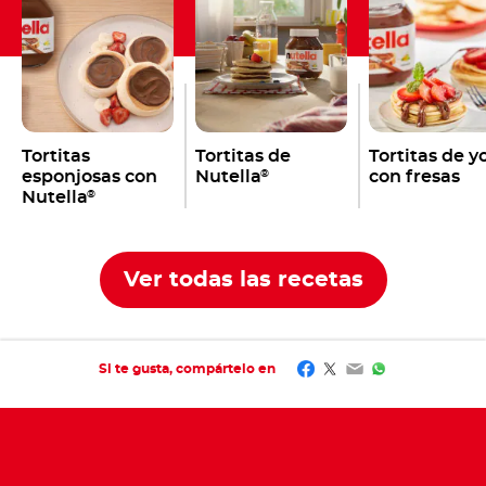
Tortitas
Tortitas de
Tortitas de y
esponjosas con
Nutella
con fresas
®
Nutella
®
Ver todas las recetas
Facebook
Twitter
Email
WhatsApp
Si te gusta, compártelo en