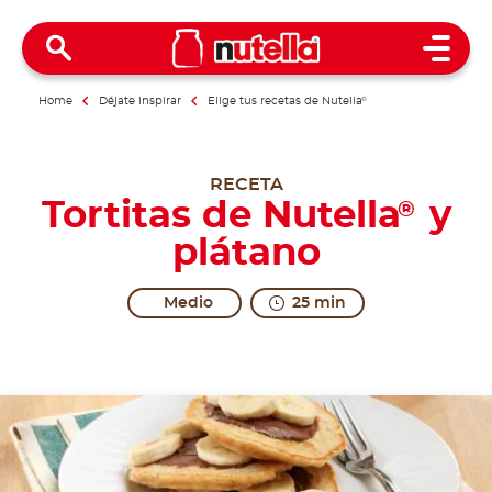
Open 
Home
Déjate inspirar
Elige tus recetas de Nutella
®
RECETA
Tortitas de Nutella
y
®
plátano
Medio
25 min