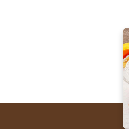
Excitement awaits you
One of the greatest dis