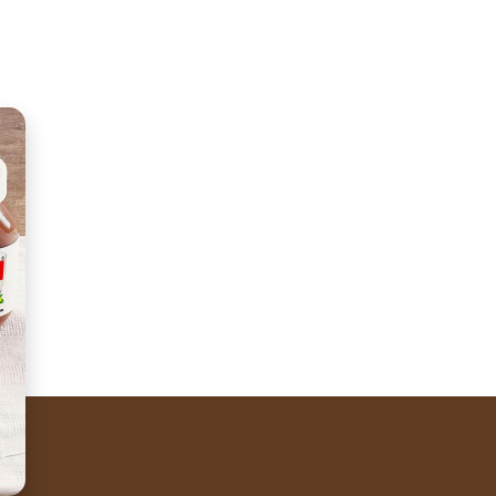
sApp
 Nutella
with strawberries. Don't believe us? Try it at home with
®