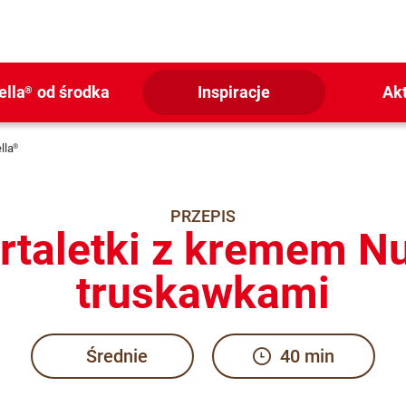
ella
od środka
Inspiracje
Ak
®
lla
®
PRZEPIS
artaletki z kremem Nu
truskawkami
Średnie
40 min