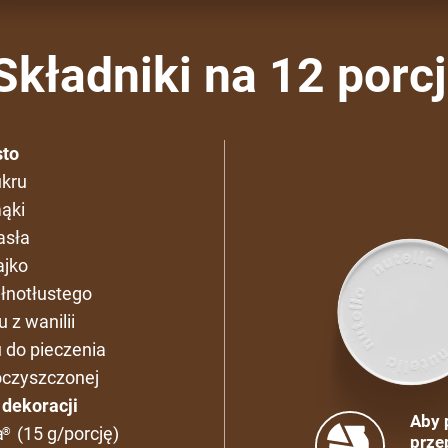
Składniki na 12 porcj
sto
ukru
ąki
asła
ajko
łnotłustego
 z wanilii
u do pieczenia
oczyszczonej
 dekoracji
Aby 
a
(15 g/porcję)
®
prze