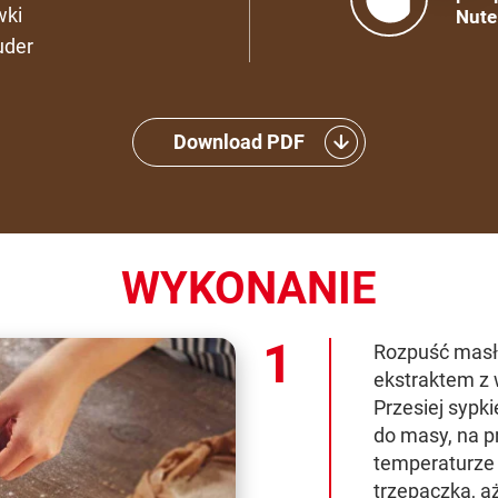
wki
Nute
uder
Download PDF
WYKONANIE
Rozpuść masło
ekstraktem z w
Przesiej sypki
do masy, na 
temperaturze 
trzepaczką, aż