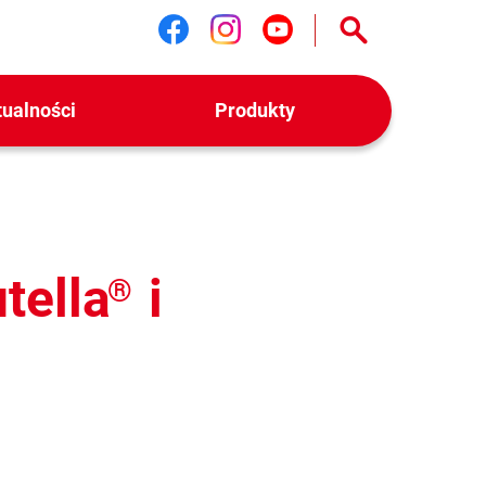
Śledź nas na facebook
Śledź nas na instag
Śledź nas na yo
tualności
Produkty
tella
i
®