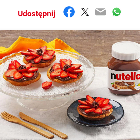
Facebook
Twitter
Email
What
Udostępnij
!
coveries in the world is the incredible taste you experience from