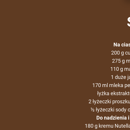
Na cia
200 g c
275 g m
110 g m
1 duże j
170 ml mleka pe
łyżka ekstraktu
2 łyżeczki proszk
½ łyżeczki sody 
Do nadzienia i
180 g kremu Nutell