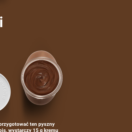
i
przygotować ten pyszny
pis, wystarczy 15 g kremu