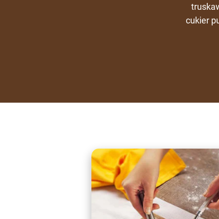
truska
cukier p