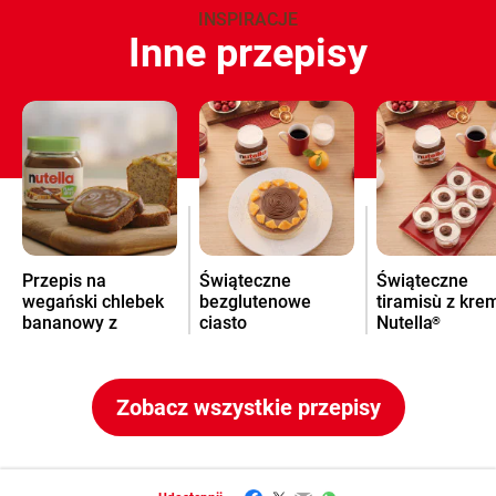
INSPIRACJE
Inne przepisy
Przepis na
Świąteczne
Świąteczne
wegański chlebek
bezglutenowe
tiramisù z kr
bananowy z
ciasto
Nutella
®
kremem Nutella
pomarańczowe z
®
kremem Nutella
®
Zobacz wszystkie przepisy