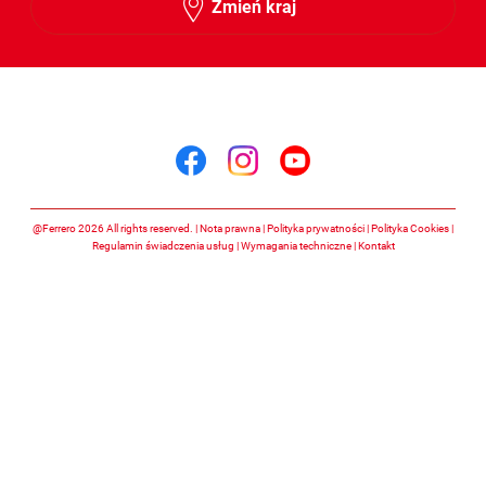
Zmień kraj
Śledź nas na
Śledź nas na facebook
Śledź nas na insta
Śledź nas na y
@Ferrero 2026 All rights reserved.
Nota prawna
Polityka prywatności
Polityka Cookies
Regulamin świadczenia usług
Wymagania techniczne
Kontakt