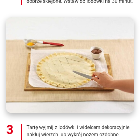
dobrze sklejone. Wstaw do lodówki na 30 minut.
Tartę wyjmij z lodówki i widelcem dekoracyjnie
nakłuj wierzch lub wykrój nożem ozdobne