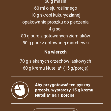
60 g masła
60 ml oleju roślinnego
18 g skrobi kukurydzianej
opakowanie proszku do pieczenia
4 g soli
80 g pure z gotowanych ziemiaków
80 g pure z gotowanej marchewki
Na wierzch
70 g siekanych orzechów laskowych
60 g kremu Nutella
(15 g/porcję)
®
Aby przygotować ten pyszny
przepis, wystarczy 15 g kremu
Nutella
na 1 porcję!
®