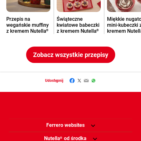
Przepis na
Świąteczne
Miękkie nugat
wegańskie muffiny
kwiatowe babeczki
mini-kubeczki 
z kremem Nutella
z kremem Nutella
kremem Nutell
®
®
Zobacz wszystkie przepisy
Facebook
Twitter
Email
WhatsApp
Udostępnij
Ferrero websites
Nutella
od środka
®