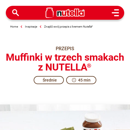
Open M
Home
Inspiracje
Znajdź swój przepis z kremem Nutella
®
PRZEPIS
Muffinki w trzech smakach
z NUTELLA
®
Średnie
45 min