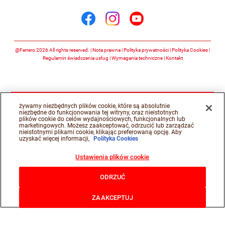
Śledź nas na
Śledź nas na facebook
Śledź nas na insta
Śledź nas na y
@Ferrero 2026 All rights reserved.
Nota prawna
Polityka prywatności
Polityka Cookies
Regulamin świadczenia usług
Wymagania techniczne
Kontakt
żywamy niezbędnych plików cookie, które są absolutnie
niezbędne do funkcjonowania tej witryny, oraz nieistotnych
plików cookie do celów wydajnościowych, funkcjonalnych lub
marketingowych. Możesz zaakceptować, odrzucić lub zarządzać
nieistotnymi plikami cookie, klikając preferowaną opcję. Aby
uzyskać więcej informacji,
Polityka Cookies
Ustawienia plików cookie
ODRZUĆ
ZAAKCEPTUJ