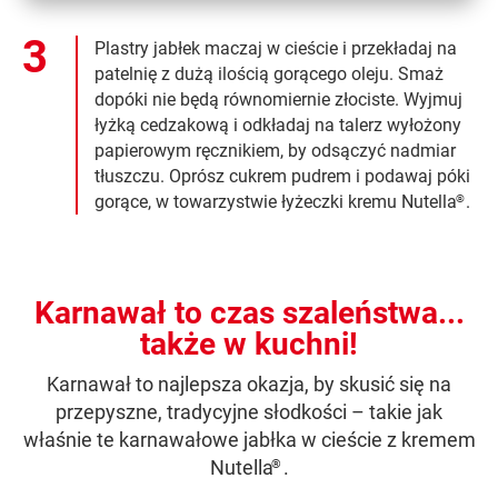
Plastry jabłek maczaj w cieście i przekładaj na
patelnię z dużą ilością gorącego oleju. Smaż
dopóki nie będą równomiernie złociste. Wyjmuj
łyżką cedzakową i odkładaj na talerz wyłożony
papierowym ręcznikiem, by odsączyć nadmiar
tłuszczu. Oprósz cukrem pudrem i podawaj póki
gorące, w towarzystwie łyżeczki kremu Nutella
.
®
Karnawał to czas szaleństwa...
także w kuchni!
Karnawał to najlepsza okazja, by skusić się na
przepyszne, tradycyjne słodkości – takie jak
właśnie te karnawałowe jabłka w cieście z kremem
Nutella
.
®