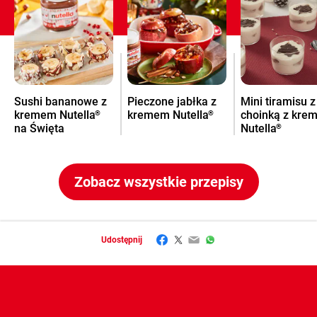
Sushi bananowe z
Pieczone jabłka z
Mini tiramisu z
kremem Nutella
kremem Nutella
choinką z kre
®
®
na Święta
Nutella
®
Zobacz wszystkie przepisy
Facebook
Twitter
Email
WhatsApp
Udostępnij