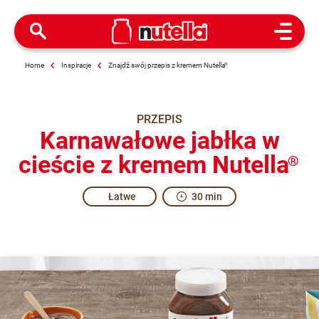
Open M
Home
Inspiracje
Znajdź swój przepis z kremem Nutella
®
PRZEPIS
Karnawałowe jabłka w
cieście z kremem Nutella
®
Łatwe
30 min
At Carnival time, any recipe deserves... excitement!
Share the recipe with the hashtag #nutellarecipe
Carnival is the best occasion to enjoy the most irresistible