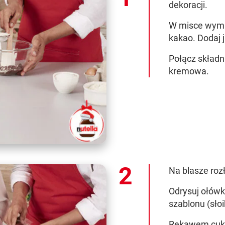
dekoracji.
W misce wymie
kakao. Dodaj j
Połącz składn
kremowa.
Na blasze rozł
Odrysuj ołów
szablonu (sło
Rękawem cuki