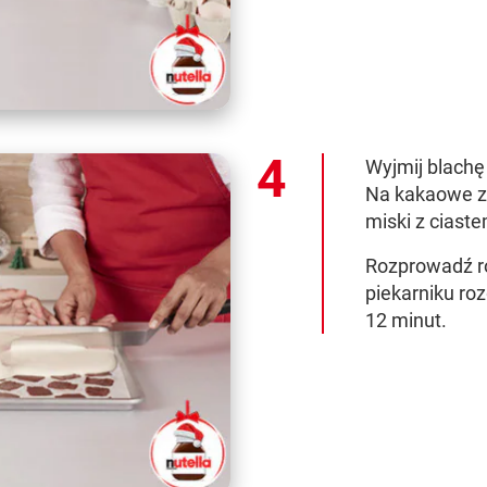
Wyjmij blachę 
Na kakaowe zn
miski z ciaste
Rozprowadź r
piekarniku ro
12 minut.