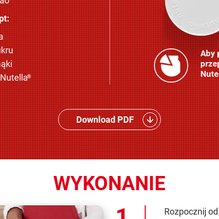
kao
pt:
a
ukru
Aby 
ąki
prze
Nute
Nutella
®
Download PDF
WYKONANIE
Rozpocznij o