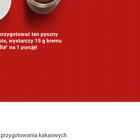
przygotować ten pyszny
pis, wystarczy 15 g kremu
lla
na 1 porcję!
®
d przygotowania kakaowych