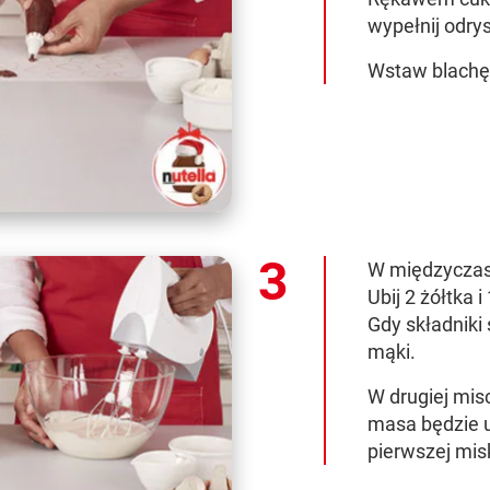
wypełnij odry
Wstaw blachę 
W międzyczasi
Ubij 2 żółtka i
Gdy składniki
mąki.
W drugiej misc
masa będzie u
pierwszej misk