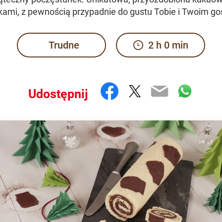
kami, z pewnością przypadnie do gustu Tobie i Twoim g
Trudne
2 h 0 min
Facebook
Twitter
Email
What
Udostępnij