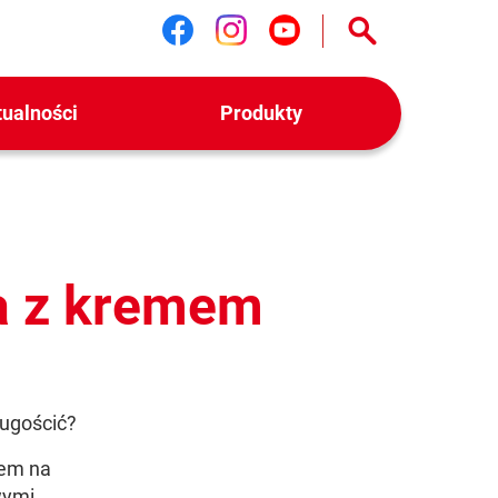
Śledź nas na facebook
Śledź nas na instag
Śledź nas na yo
tualności
Produkty
a z kremem
 ugościć?
łem na
wymi