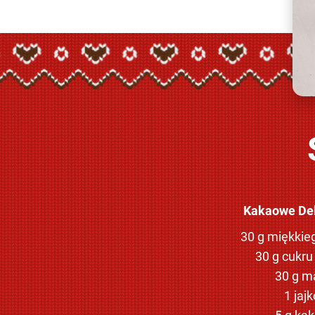
Kakaowe Dek
30 g miękkie
30 g cukru
30 g m
1 jajk