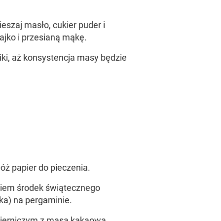
szaj masło, cukier puder i
ajko i przesianą mąkę.
iki, aż konsystencja masy będzie
óż papier do pieczenia.
kiem środek świątecznego
ika) na pergaminie.
erniczym z masą kakaową