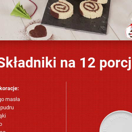
Składniki na 12 porcj
oracje:
go masła
 pudru
ąki
o