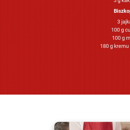
5 g ka
Biszko
3 jajk
100 g c
100 g m
180 g kremu 