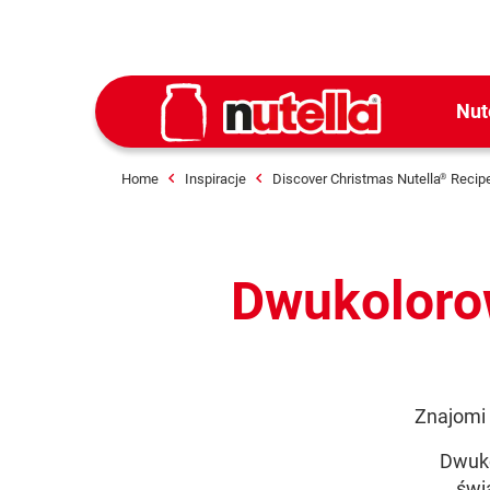
Nut
Home
Inspiracje
Discover Christmas Nutella
Recip
®
Dwukoloro
Znajomi 
Dwuko
świ