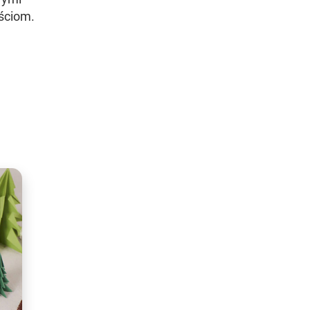
ościom.
sApp