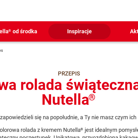
ella
od środka
Inspiracje
Ak
®
es
PRZEPIS
wa rolada świąteczn
Nutella
®
zapowiedzieli się na popołudnie, a Ty nie masz czym ich
lorowa rolada z kremem Nutella
jest idealnym pomys
®
ąteczny poczęstunek. Unikatowa, przyozdobiona kakao