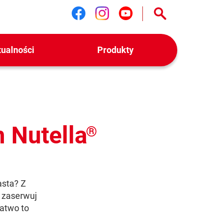
Śledź nas na facebook
Śledź nas na instag
Śledź nas na yo
tualności
Produkty
 Nutella
®
asta? Z
 zaserwuj
łatwo to