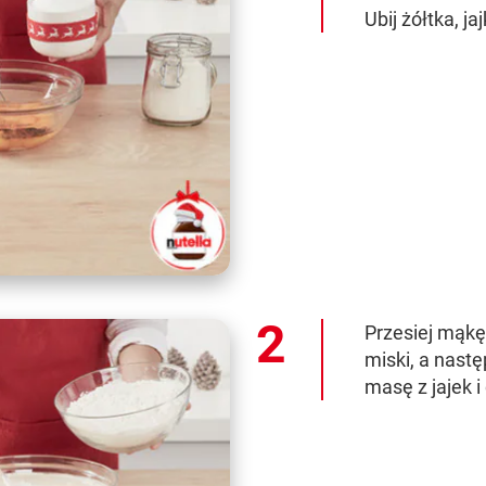
Ubij żółtka, jaj
Przesiej mąkę 
miski, a nastę
masę z jajek i