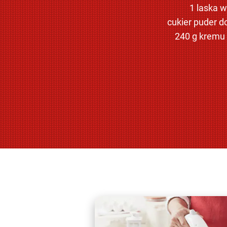
1 laska wa
cukier puder d
240 g kremu 