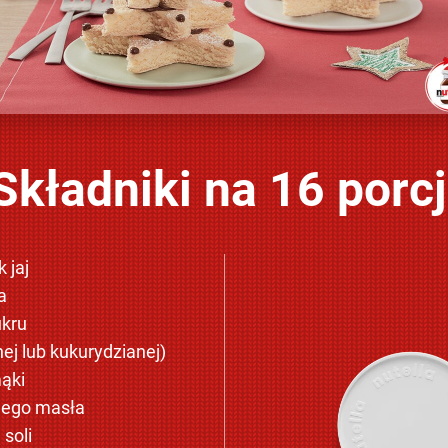
Składniki na 16 porcj
 jaj
a
ukru
ej lub kukurydzianej)
ąki
nego masła
 soli