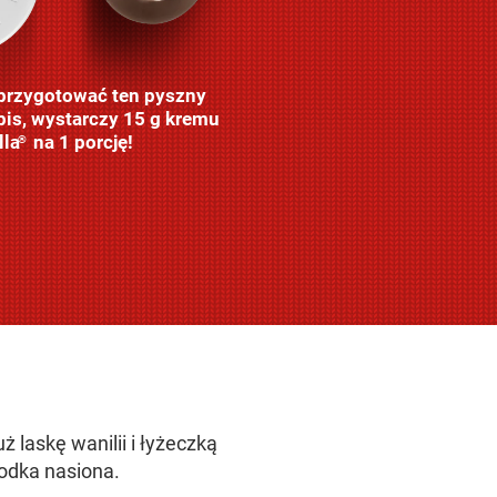
przygotować ten pyszny
pis, wystarczy 15 g kremu
lla
na 1 porcję!
®
ż laskę wanilii i łyżeczką
odka nasiona.