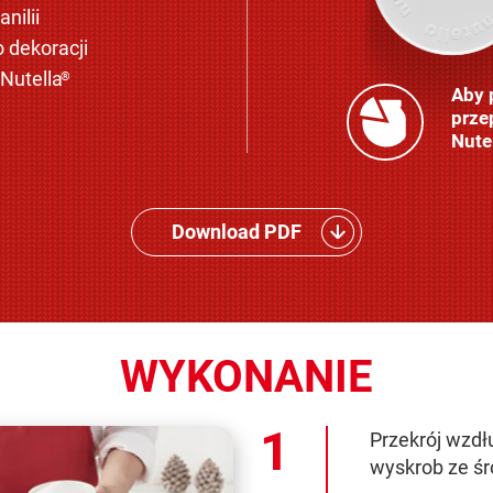
nilii
o dekoracji
Nutella
®
Aby 
prze
Nute
Download PDF
WYKONANIE
Przekrój wzdłu
wyskrob ze śr