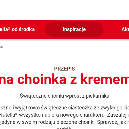
ella
od środka
Inspiracje
Ak
®
es
PRZEPIS
na choinka z kremem
Świąteczne choinki wprost z piekarnika
szne i wyjątkowo świąteczne ciasteczka ze zwykłego ci
utella
wszystko nabiera nowego charakteru. Zaszalej i
®
 jedyne w swoim rodzaju pieczone choinki. Sprawdź, jak 