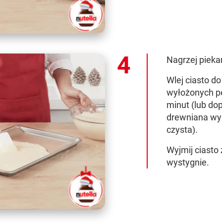
Nagrzej pieka
Wlej ciasto d
wyłożonych pe
minut (lub dop
drewniana wyk
czysta).
Wyjmij ciasto 
wystygnie.