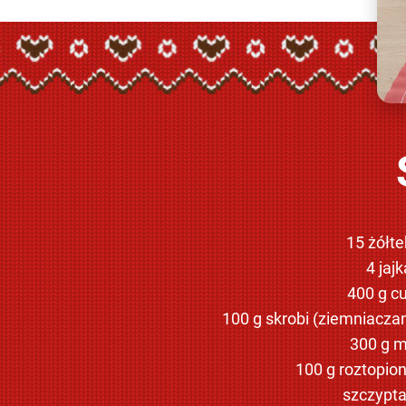
15 żółtek
4 jajk
400 g c
100 g skrobi (ziemniaczan
300 g m
100 g roztopio
szczypta