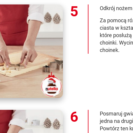
Odkrój nożem
Za pomocą róż
ciasta w kszta
które posłużą
choinki. Wycin
choinek.
Posmaruj gwi
jedna na drugi
Powtórz ten k