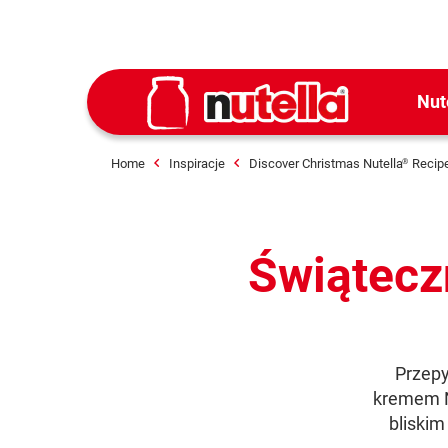
Nut
Home
Inspiracje
Discover Christmas Nutella
Recip
®
Świątecz
Przepy
kremem N
bliskim