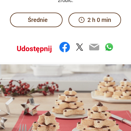
zrobić.
Średnie
2 h 0 min
Facebook
Twitter
Email
What
Udostępnij