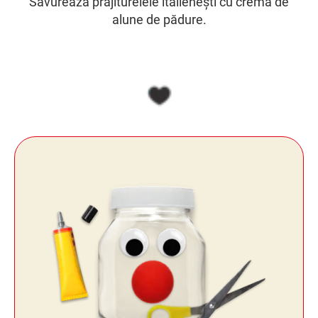
Savurează prăjiturelele italienești cu cremă de
alune de pădure.