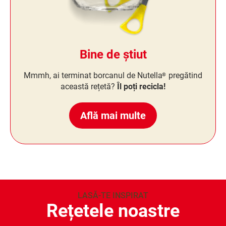
Bine de știut
Mmmh, ai terminat borcanul de Nutella
pregătind
®
această rețetă?
Îl poți recicla!
Află mai multe
LASĂ-TE INSPIRAT
Rețetele noastre