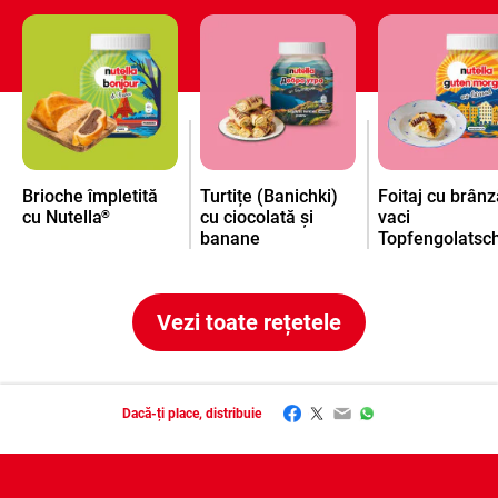
Brioche împletită
Turtițe (Banichki)
Foitaj cu brân
cu Nutella
cu ciocolată și
vaci
®
banane
Topfengolatsc
Vezi toate rețetele
Facebook
Twitter
Email
WhatsApp
Dacă-ți place, distribuie