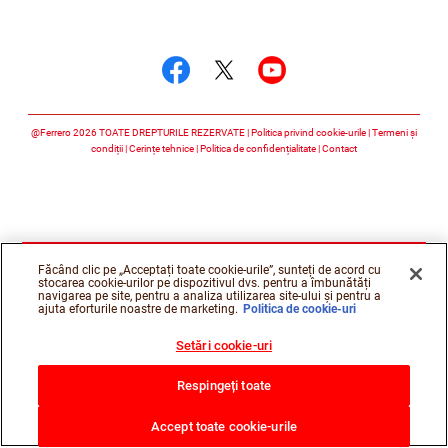
Urmărește-ne
Urmărește-ne faceboo
Urmărește-ne twitt
Urmărește-ne 
@Ferrero 2026 TOATE DREPTURILE REZERVATE
Politica privind cookie-urile
Termeni și
condiții
Cerințe tehnice
Politica de confidențialitate
Contact
Făcând clic pe „Acceptați toate cookie-urile”, sunteți de acord cu
stocarea cookie-urilor pe dispozitivul dvs. pentru a îmbunătăți
navigarea pe site, pentru a analiza utilizarea site-ului și pentru a
ajuta eforturile noastre de marketing.
Politica de cookie-uri
Setări cookie-uri
Respingeți toate
Accept toate cookie-urile