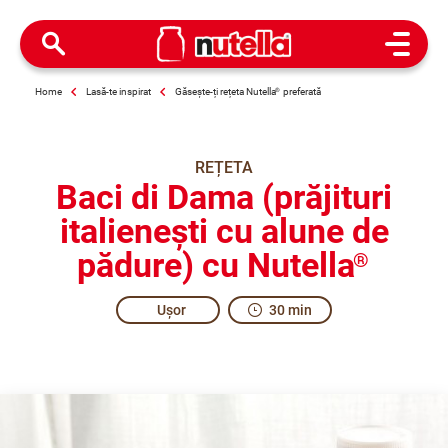
Open M
Home
Lasă-te inspirat
Găsește-ți rețeta Nutella
®
preferată
REȚETA
Baci di Dama (prăjituri
italienești cu alune de
pădure) cu Nutella
®
Ușor
30 min
A kiss that is gentle... and even sweeter.
The most romantic kiss you can have, being made up of two