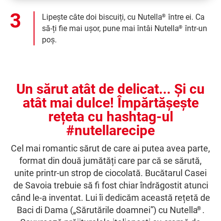
Lipește câte doi biscuiți, cu Nutella
între ei. Ca
®
să-ți fie mai ușor, pune mai întâi Nutella
într-un
®
poș.
Un sărut atât de delicat... Și cu
atât mai dulce! Împărtășește
rețeta cu hashtag-ul
#nutellarecipe
Cel mai romantic sărut de care ai putea avea parte,
format din două jumătăți care par că se sărută,
unite printr-un strop de ciocolată. Bucătarul Casei
de Savoia trebuie să fi fost chiar îndrăgostit atunci
când le-a inventat. Lui îi dedicăm această rețetă de
Baci di Dama („Sărutările doamnei”) cu Nutella
.
®