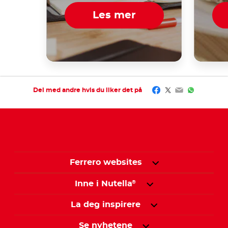
Les mer
Facebook
Twitter
Email
WhatsAp
Del med andre hvis du liker det på
Ferrero websites
Inne i Nutella
®
La deg inspirere
Se nyhetene