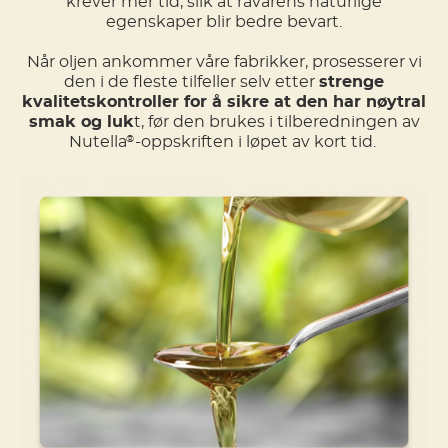
krever mer tid, slik at råvarens naturlige
egenskaper blir bedre bevart.
Når oljen ankommer våre fabrikker, prosesserer vi
den i de fleste tilfeller selv etter
strenge
kvalitetskontroller for å sikre at den har nøytral
smak og luk
t, før den brukes i tilberedningen av
Nutella
-oppskriften i løpet av kort tid.
®