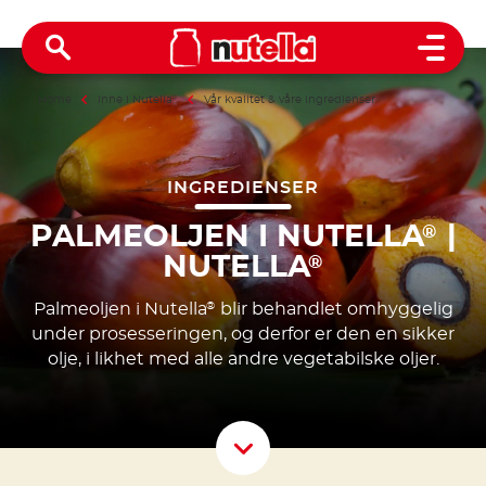
Open 
Home
Inne i Nutella
®
Vår kvalitet & våre ingredienser
INGREDIENSER
PALMEOLJEN I NUTELLA
|
®
NUTELLA
®
Palmeoljen i Nutella
blir behandlet omhyggelig
®
under prosesseringen, og derfor er den en sikker
olje, i likhet med alle andre vegetabilske oljer.
Scroll D