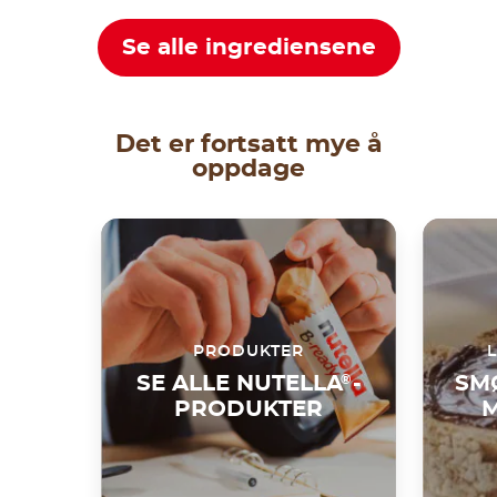
Se alle ingrediensene
Det er fortsatt mye å
oppdage
PRODUKTER
SE ALLE NUTELLA
®
-
SM
PRODUKTER
M