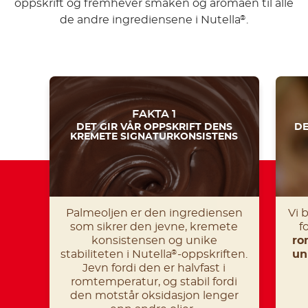
oppskrift og fremhever smaken og aromaen til alle
de andre ingrediensene i Nutella
.
®
FAKTA 1
DET GIR VÅR OPPSKRIFT DENS
DE
KREMETE SIGNATURKONSISTENS
Palmeoljen er den ingrediensen
Vi 
som sikrer den jevne, kremete
f
konsistensen og unike
ro
stabiliteten i Nutella
-oppskriften.
un
®
Jevn fordi den er halvfast i
romtemperatur, og stabil fordi
den motstår oksidasjon lenger