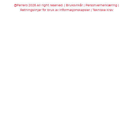
@Ferrero 2026 All right reserved.
Bruksvilkår
Personvernerklæring
Retningslinjer for bruk av informasjonskapsler
Tekniske Krav