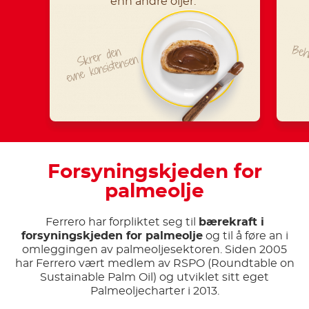
enn andre oljer.
Beh
Sikrer den
evne konsistensen
Forsyningskjeden for
palmeolje
Ferrero har forpliktet seg til
bærekraft i
forsyningskjeden for palmeolje
og til å føre an i
omleggingen av palmeoljesektoren. Siden 2005
har Ferrero vært medlem av RSPO (Roundtable on
Sustainable Palm Oil) og utviklet sitt eget
Palmeoljecharter i 2013.