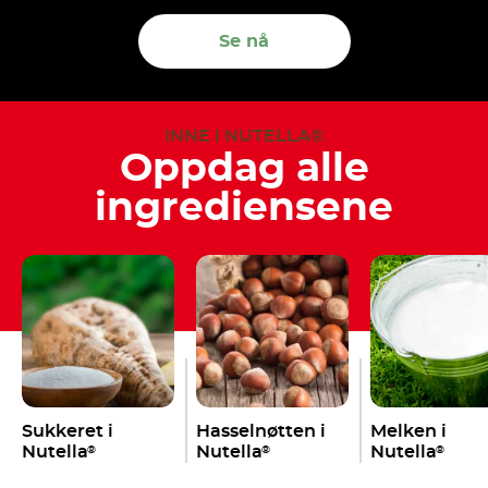
Se nå
INNE I NUTELLA®
Oppdag alle
ingrediensene
Sukkeret i
Hasselnøtten i
Melken i
Nutella
Nutella
Nutella
®
®
®