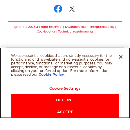
Följ oss facebook
Följ oss twitter
@Ferrero 2026 All right reserved.
Användarvillkor
Integritetspolicy
Cookiepolicy
Technical requirements
We use essential cookies that are strictly necessary for the
functioning of this website and non-essential cookies for
performance, functional, or marketing purposes. You may
accept, decline, or manage non-essential cookies by
clicking on your preferred option. For more information,
please read our
Cookie Policy
.
Cookie Settings
DECLINE
ACCEPT