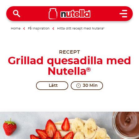
Open 
Home
Få inspiration
Hitta ditt recept med Nutella
®
RECEPT
Grillad quesadilla med
Nutella
®
Lätt
30 Min