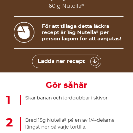
®
60 g Nutella
För att tillaga detta läckra
recept är 15g Nutella
per
®
person lagom för att avnjutas!
Ladda ner recept
Gör såhär
Skär banan och jordgubbar i skivor.
Bred 15g Nutella
på en av 1/4-delarna
®
längst ner på varje tortilla.