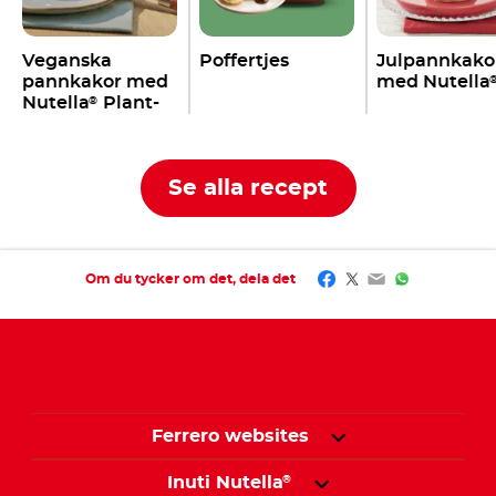
Veganska
Poffertjes
Julpannkako
pannkakor med
med Nutella
Nutella
Plant-
®
Based
Se alla recept
Facebook
Twitter
Email
WhatsApp
Om du tycker om det, dela det
Ferrero websites
Inuti Nutella
®