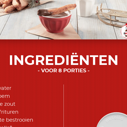
INGREDIËNTEN
VOOR 8 PORTIES
water
loem
e zout
frituren
te bestrooien