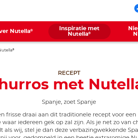
Inspiratie met
Ni
®
ver Nutella
®
Nutella
N
utella
®
RECEPT
hurros met Nutell
Spanje, zoet Spanje
n frisse draai aan dit traditionele recept voor ee
e waar iedereen gek op zal zijn. Als je net zo van c
t als wij, stel je dan deze verbazingwekkende Sp