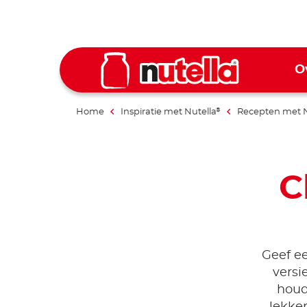
O
Home
Inspiratie met Nutella
Recepten met N
®
C
Geef ee
versi
houd