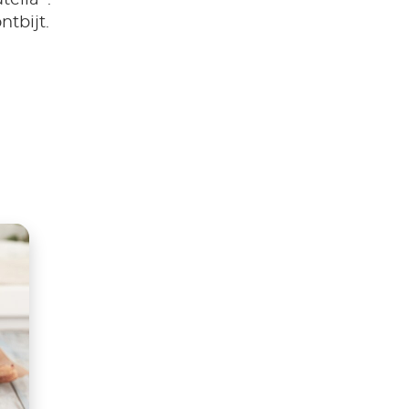
tella
.
ntbijt.
tsApp