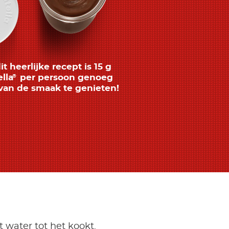
dit heerlijke recept is 15 g
lla
per persoon genoeg
®
van de smaak te genieten!
 water tot het kookt.