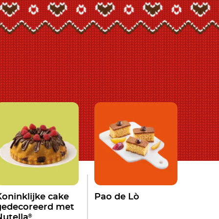
Koninklijke cake
Pao de Lò
gedecoreerd met
®
Nutella