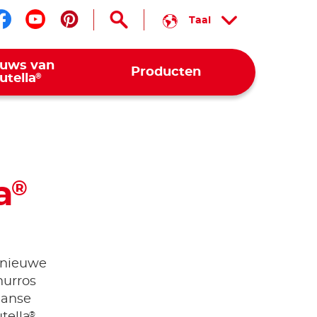
Taal
Volg ons op facebook
Volg ons op youtube
Volg ons op pinterest
euws van
Producten
®
utella
a
®
n nieuwe
hurros
aanse
®