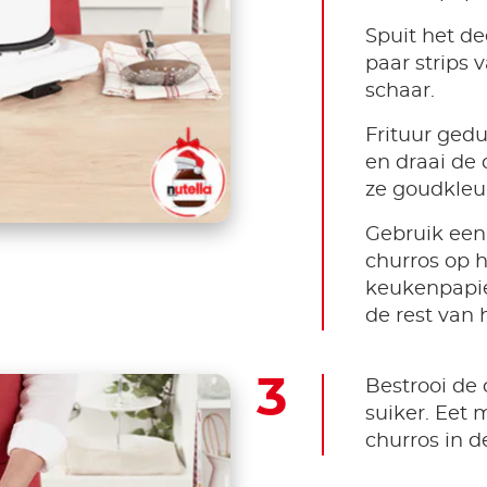
Spuit het de
paar strips 
schaar.
Frituur ged
en draai de 
ze goudkleur
Gebruik ee
churros op 
keukenpapie
de rest van 
Bestrooi de
suiker. Eet 
churros in d