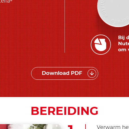
®
ella
Bij 
Nute
om 
Download PDF
BEREIDING
Verwarm het