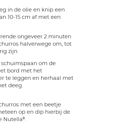
eg in de olie en knip een
van 10-15 cm af met een
urende ongeveer 2 minuten
churros halverwege om, tot
ig zijn.
n schuimspaan om de
het bord met het
r te leggen en herhaal met
het deeg.
 churros met een beetje
meteen op en dip hierbij de
®
e Nutella
.