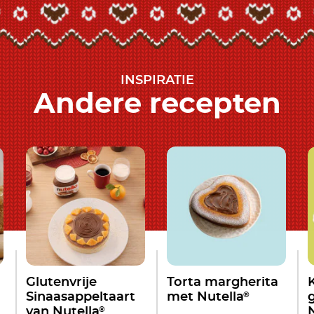
INSPIRATIE
Andere recepten
Glutenvrije
Torta margherita
®
Sinaasappeltaart
met Nutella
®
van Nutella