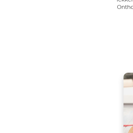
lekke
Onthou