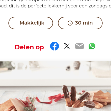
rnij voor, gedompeld in een beetje extraromige Nu
d: dit is de perfecte lekkernij voor een zondags o
Makkelijk
30 min
Facebook
Twitter
Email
Wha
Delen op