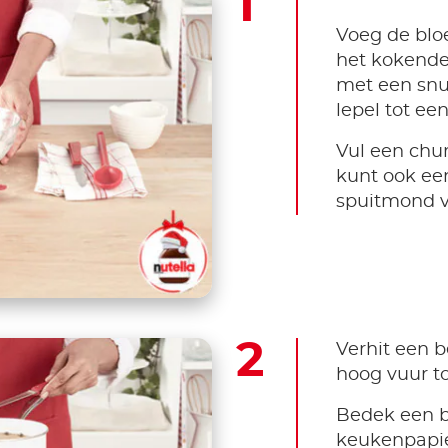
Voeg de blo
het kokende
met een snu
lepel tot ee
Vul een chu
kunt ook ee
spuitmond v
Verhit een b
hoog vuur to
Bedek een b
keukenpapie