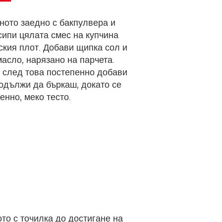
ото заедно с бакпулвера и
сипи цялата смес на купчина
ския плот. Добави щипка сол и
асло, нарязано на парчета.
 след това постепенно добави
одължи да бъркаш, докато се
енно, меко тесто.
ото с точилка до достигане на