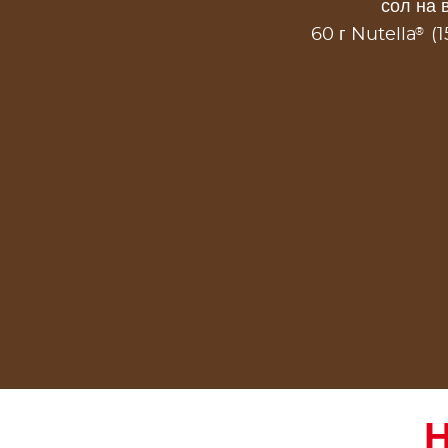
сол на 
®
60 г Nutella
(1