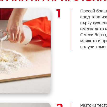
Пресей брашн
след това из
върху кухнен
омекналото м
Омеси бързо,
млякото и пр
получи хомог
Разточи тест