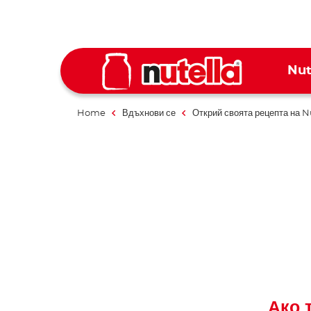
Nut
Home
Вдъхнови се
Открий своята рецепта на N
Ако 