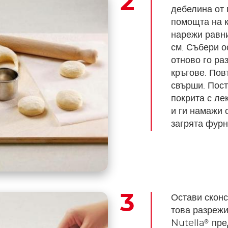
дебелина от 
помощта на 
нарежи равни
см. Събери о
отново го ра
кръгове. Пов
свърши. Пост
покрита с ле
и ги намажи 
загрята фурн
Остави сконс
това разрежи
®
Nutella
пре