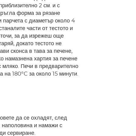
приблизително 2 см. и с
кръгла форма за рязане
 парчета с диаметър около 4
станалите части от тестото и
зточи, за да изрежеш още
таряй, докато тестото не
ави сконса в тава за печене,
ко намазнена хартия за печене
с мляко. Печи в предварително
а на 180°C за около 15 минути.
овете да се охладят, след
 наполовина и намажи с
ди сервиране.