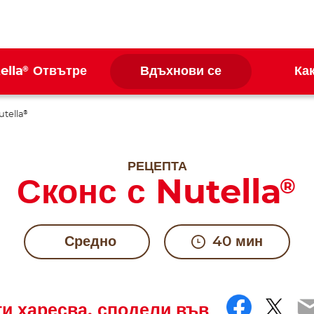
®
ella
Отвътре
Вдъхнови се
Ка
utella
®
РЕЦЕПТА
Сконс с Nutella
®
Средно
40 мин
Faceb
Twit
E
ти харесва, сподели във