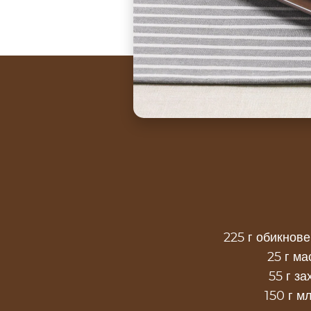
225 г обикнов
25 г ма
55 г за
150 г м