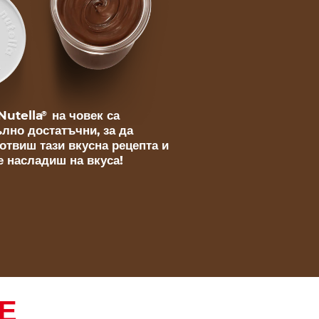
 Nutella
на човек са
®
лно достатъчни, за да
отвиш тази вкусна рецепта и
е насладиш на вкуса!
Е