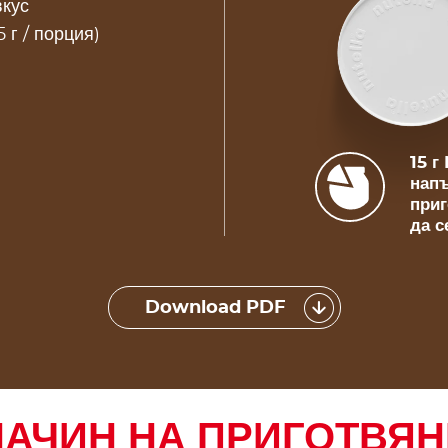
вкус
5 г / порция)
15 г
напъ
приг
да с
Download PDF
НАЧИН НА ПРИГОТВЯН