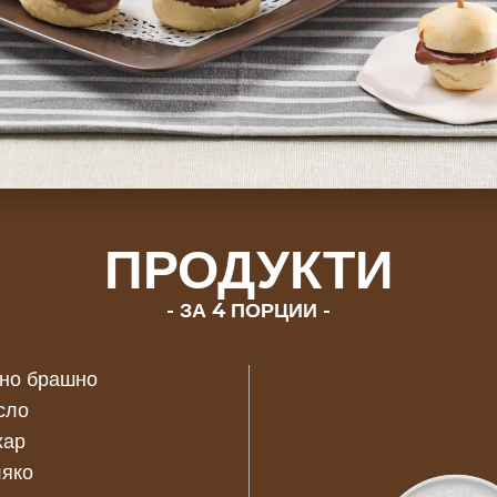
ПРОДУКТИ
ЗА 4 ПОРЦИИ
ено брашно
сло
хар
ляко