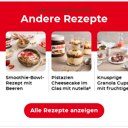
LASS DICH INSPIRIEREN
Andere Rezepte
Smoothie-Bowl-
Pistazien
Knusprige
Rezept mit
Cheesecake im
Granola Cup
Beeren
Glas mit nutella
mit fruchtig
®
– einfach & ohne
Füllung &
Backen
nutella
®
Alle Rezepte anzeigen