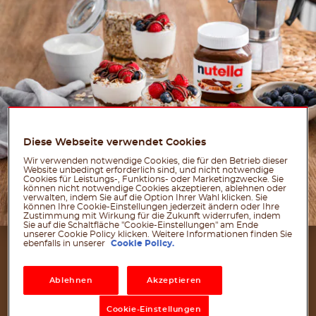
Recommendations for choosing the ingredients: buy tr
Diese Webseite verwendet Cookies
Wir verwenden notwendige Cookies, die für den Betrieb dieser
Website unbedingt erforderlich sind, und nicht notwendige
Cookies für Leistungs-, Funktions- oder Marketingzwecke. Sie
können nicht notwendige Cookies akzeptieren, ablehnen oder
verwalten, indem Sie auf die Option Ihrer Wahl klicken. Sie
können Ihre Cookie-Einstellungen jederzeit ändern oder Ihre
Zustimmung mit Wirkung für die Zukunft widerrufen, indem
Sie auf die Schaltfläche "Cookie-Einstellungen" am Ende
unserer Cookie Policy klicken. Weitere Informationen finden Sie
ebenfalls in unserer
Cookie Policy.
Zutaten
FÜR 4 PORTIONEN
Ablehnen
Akzeptieren
Cookie-Einstellungen
250 g Joghurt