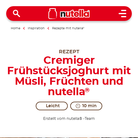
Open 
Home
Inspiration
Rezepte mit nutella
®
REZEPT
Cremiger
Frühstücksjoghurt mit
Müsli, Früchten und
nutella
®
Leicht
10 min
Erstellt vom nutella® -Team
To answer everything with more enthusiasm.
Share the recipe with the hashtag #nutellarecipe