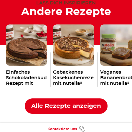
LASS DICH INSPIRIEREN
Andere Rezepte
Einfaches
Gebackenes
Veganes
Schokoladenkuchen
Käsekuchenrezept
Bananenbro
Rezept mit
mit nutella
mit nutella
®
®
nutella
®
Alle Rezepte anzeigen
Kontaktiere uns