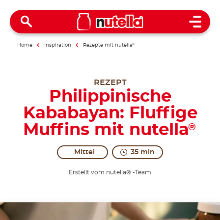
Open 
Home
Inspiration
Rezepte mit nutella
®
REZEPT
Philippinische
Kababayan: Fluffige
Muffins mit nutella
®
Mittel
35 min
Erstellt vom nutella® -Team