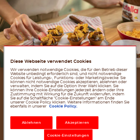
Diese Webseite verwendet Cookies
Wir verwenden notwendige Cookies, die für den Betrieb dieser
Website unbedingt erforderlich sind, und nicht notwendige
ZUTATEN
Cookies für Leistungs-, Funktions- oder Marketingzwecke. Sie
können nicht notwendige Cookies akzeptieren, ablehnen oder
verwalten, indem Sie auf die Option Ihrer Wahl klicken. Sie
FÜR 12 POTIONEN
können Ihre Cookie-Einstellungen jederzeit ändern oder Ihre
Zustimmung mit Wirkung für die Zukunft widerrufen, indem
Sie auf die Schaltfläche "Cookie-Einstellungen" am Ende
unserer Cookie Policy klicken. Weitere Informationen finden Sie
Für den Teig:
ebenfalls in unserer
Cookie Policy.
200 g Mehl
Ablehnen
Akzeptieren
150 g brauner Zucker
1 Teelöffel Backpulver
Cookie-Einstellungen