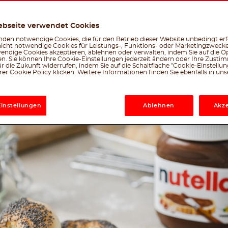
Erstellt vom nutella® -Team
Facebook
Twitter
Emai
W
ebseite verwendet Cookies
le, was dir gefällt
den notwendige Cookies, die für den Betrieb dieser Website unbedingt erf
nicht notwendige Cookies für Leistungs-, Funktions- oder Marketingzwecke
endige Cookies akzeptieren, ablehnen oder verwalten, indem Sie auf die Op
en. Sie können Ihre Cookie-Einstellungen jederzeit ändern oder Ihre Zust
r die Zukunft widerrufen, indem Sie auf die Schaltfläche "Cookie-Einstellu
er Cookie Policy klicken. Weitere Informationen finden Sie ebenfalls in un
Einstellungen
Ablehnen
Akze