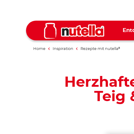
Ent
Home
Inspiration
Rezepte mit nutella
®
Herzhaft
Teig 