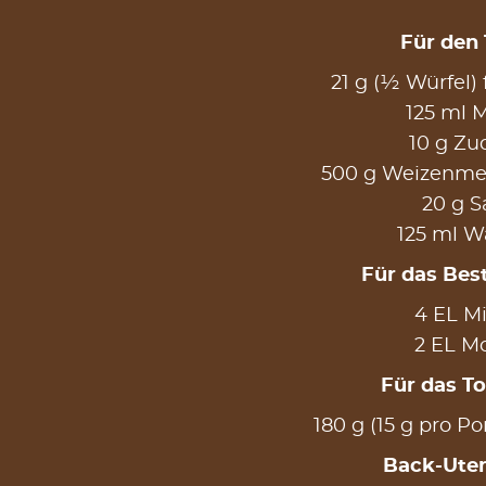
Für den 
21 g (½ Würfel) 
125 ml M
10 g Zu
500 g Weizenmeh
20 g S
125 ml W
Für das Bes
4 EL Mi
2 EL M
Für das T
180 g (15 g pro Po
Back-Uten