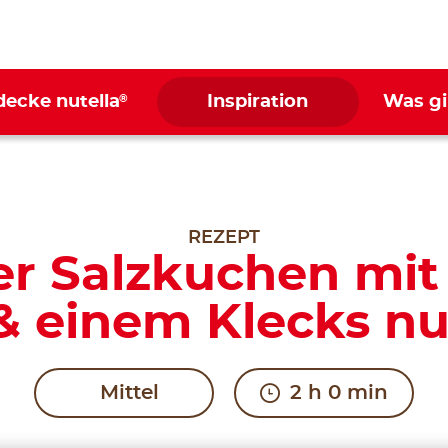
®
decke nutella
Inspiration
Was gi
REZEPT
er Salzkuchen mi
& einem Klecks nu
Mittel
2 h 0 min