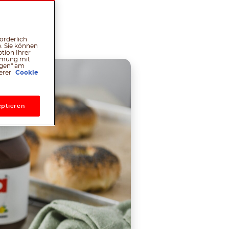
l
hatsApp
Pinterest
orderlich
. Sie können
tion Ihrer
immung mit
ngen" am
serer
Cookie
ptieren