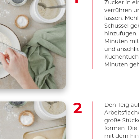
Zucker in ei
verrühren u
lassen. Mehl
Schüssel ge
hinzufügen.
Minuten mi
und anschli
Küchentuch 
Minuten geh
Den Teig au
Arbeitsfläch
große Stück
formen. Die 
mit dem Fing