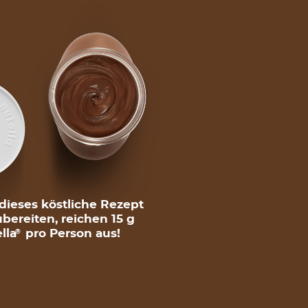
ieses köstliche Rezept
bereiten, reichen 15 g
lla
pro Person aus!
®