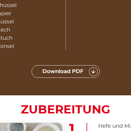
chüssel
apier
üssel
lech
ntuch
pinsel
Download PDF
ZUBEREITUNG
Hefe und M