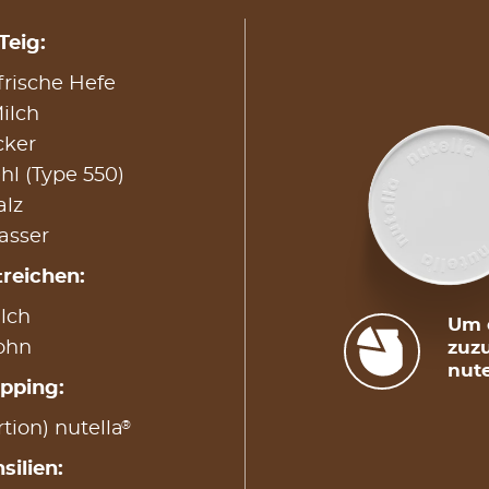
Teig:
frische Hefe
ilch
cker
l (Type 550)
alz
asser
treichen:
lch
Um d
ohn
zuzu
nute
opping:
®
rtion) nutella
silien: