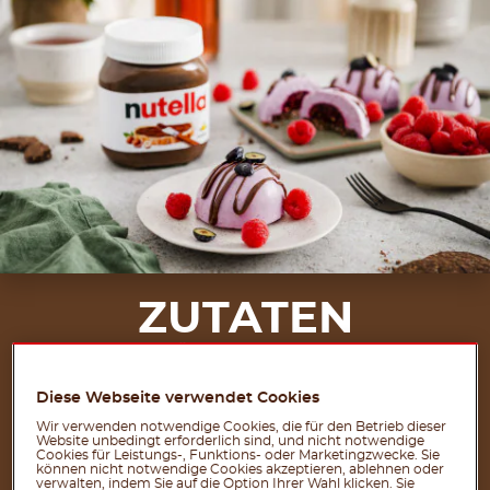
ZUTATEN
FÜR 6 PORTIONEN
Diese Webseite verwendet Cookies
6 Schokoladenkekse
Wir verwenden notwendige Cookies, die für den Betrieb dieser
50 g griechischer Joghurt
Website unbedingt erforderlich sind, und nicht notwendige
Cookies für Leistungs-, Funktions- oder Marketingzwecke. Sie
können nicht notwendige Cookies akzeptieren, ablehnen oder
100 g Sahne
verwalten, indem Sie auf die Option Ihrer Wahl klicken. Sie