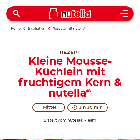
Open 
Home
Inspiration
Rezepte mit nutella
®
REZEPT
Kleine Mousse-
Küchlein mit
fruchtigem Kern &
nutella
®
Mittel
3 h 30 min
Erstellt vom nutella® -Team