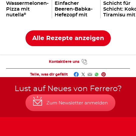
Wassermelonen-
Einfacher
Schicht für
Pizza mit
Beeren-Babka-
Schicht: Kok
nutella
Hefezopf mit
Tiramisu mit
®
nutella
einem Kleck
®
nutella
®
Alle Rezepte anzeigen
Kontaktiere uns
Facebook
Twitter
Email
WhatsApp
Pinterest
Teile, was dir gefällt
Lust auf Neues von Ferrero?
Zum Newsletter anmelden