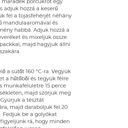
 a maradék porcukrot egy
s adjuk hozzá a keserű
ük fel a tojásfehérjét néhány
ű mandulaaromával és
mény habbá. Adjuk hozzá a
veréket és mixeljük össze.
lpackkal, majd hagyjuk állni
szakára.
lő a sütőt 160 °C-ra. Vegyük
et a hűtőből és tegyük félre
s munkafelületre 15 perce
ékleten, majd szórjuk meg
 Gyúrjuk a tésztát
ra, majd daraboljuk fel 20
. Fedjük be a golyókat
 figyeljünk rá, hogy minden