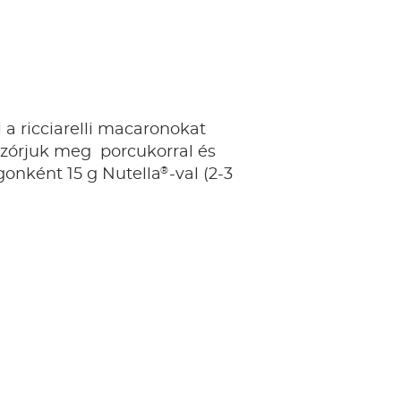
 a ricciarelli macaronokat
szórjuk meg porcukorral és
®
gonként 15 g Nutella
-val (2-3