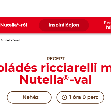
Fed
®
 Nutella
-ról
Inspirálódjon
hí
 Nutella
-val
®
RECEPT
ládés ricciarelli
Nutella
-val
®
Nehéz
1 óra 0 perc