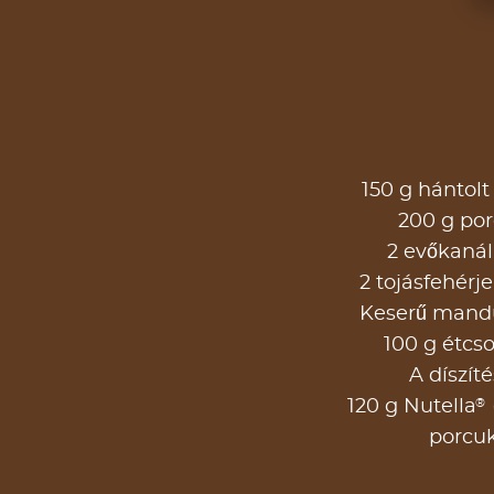
150 g hántol
200 g po
2 evőkaná
2 tojásfehérje
Keserű mand
100 g étcs
A díszít
®
120 g Nutella
porcu