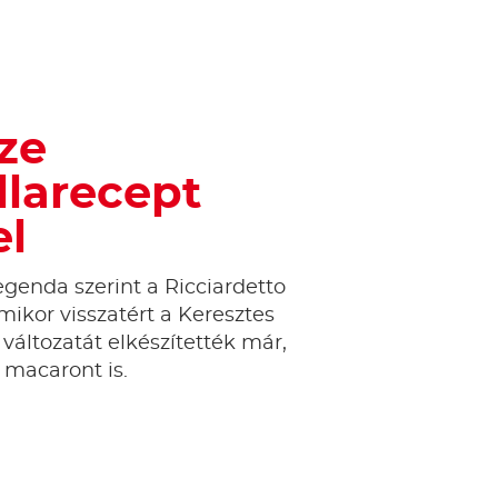
ze
llarecept
el
legenda szerint a Ricciardetto
mikor visszatért a Keresztes
változatát elkészítették már,
i macaront is.