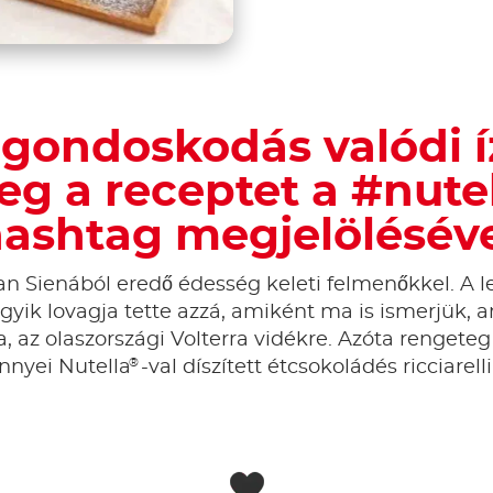
 gondoskodás valódi í
g a receptet a #nute
ashtag megjelölésév
isan Sienából eredő édesség keleti felmenőkkel. A 
yik lovagja tette azzá, amiként ma is ismerjük, a
, az olaszországi Volterra vidékre. Azóta rengeteg 
®
nnyei Nutella
-val díszített étcsokoládés ricciarell