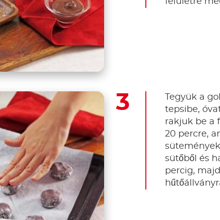
felületre me
Tegyük a go
tepsibe, óva
rakjuk be a 
20 percre, a
sütemények t
sütőből és h
percig, majd
hűtőállványr