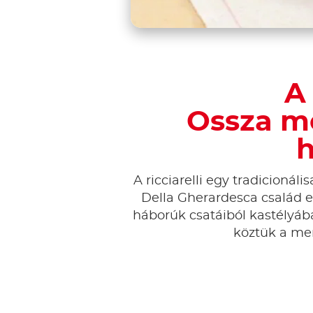
A
Ossza me
h
A ricciarelli egy tradicionál
Della Gherardesca család eg
háborúk csatáiból kastélyába
köztük a me