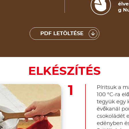
élve
g Nu
PDF LETÖLTÉSE
ELKÉSZÍTÉS
Píritsuk a 
100 °C-ra el
tegyük egy 
évőkanál por
csokoládét e
edényben és 