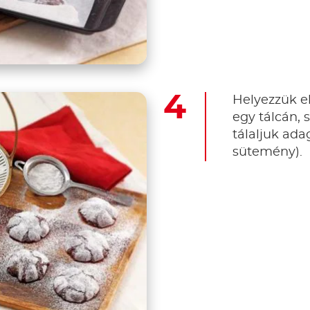
Helyezzük el
egy tálcán, 
tálaljuk ada
sütemény).