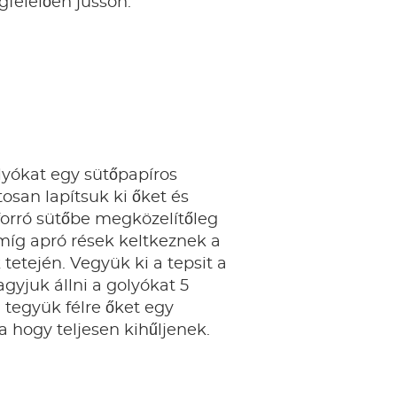
gfelelően jusson.
lyókat egy sütőpapíros
tosan lapítsuk ki őket és
forró sütőbe megközelítőleg
míg apró rések keltkeznek a
etején. Vegyük ki a tepsit a
agyjuk állni a golyókat 5
 tegyük félre őket egy
a hogy teljesen kihűljenek.