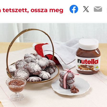
Faceboo
Twitt
Em
 tetszett, ossza meg
ndness.
pical sweet treat from Siena, with ancient Eastern origin