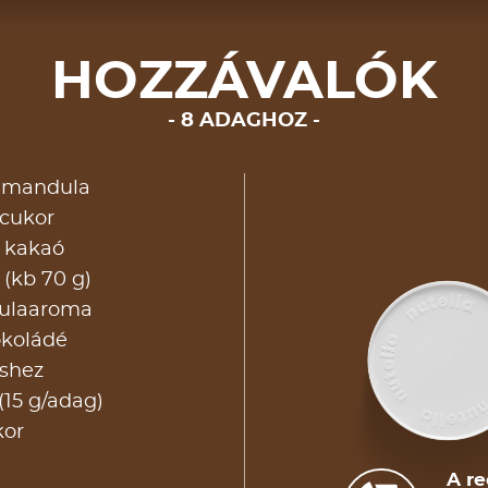
HOZZÁVALÓK
8 ADAGHOZ
t mandula
rcukor
l kakaó
 (kb 70 g)
ulaaroma
okoládé
éshez
(15 g/adag)
kor
A re