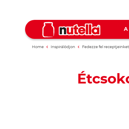
A
Home
Inspirálódjon
Fedezze fel receptjeinket
Étcsoko