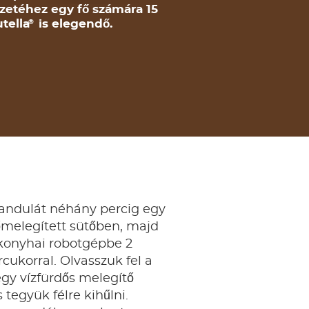
zetéhez egy fő számára 15
tella
is elegendő.
®
mandulát néhány percig egy
őmelegített sütőben, majd
konyhai robotgépbe 2
cukorral. Olvasszuk fel a
gy vízfürdős melegítő
tegyük félre kihűlni.