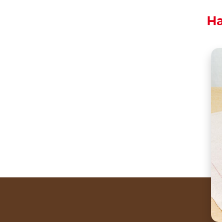
Ha
The real taste of ki
Ricciarelli are a ty