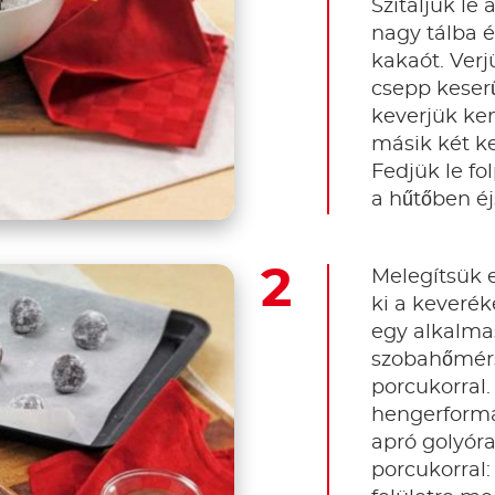
Szitáljuk le
nagy tálba é
kakaót. Verj
csepp keser
keverjük ke
másik két ke
Fedjük le fo
a hűtőben éj
Melegítsük e
ki a keverék
egy alkalma
szobahőmérs
porcukorral.
hengerformá
apró golyóra
porcukorral: