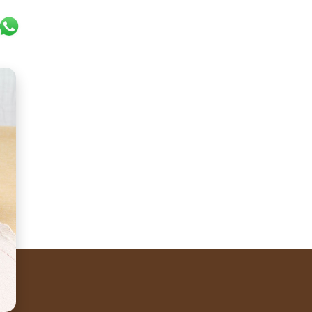
k
er
ail
WhatsApp
s. Legend has it that it was the knight Ricciardetto Dell