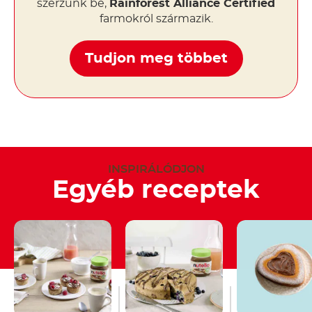
szerzünk be,
Rainforest Alliance Certified
farmokról származik.
Tudjon meg többet
INSPIRÁLÓDJON
Egyéb receptek