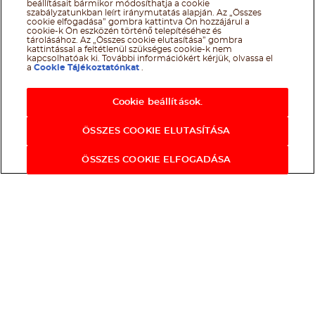
beállításait bármikor módosíthatja a cookie
szabályzatunkban leírt iránymutatás alapján. Az „Összes
cookie elfogadása” gombra kattintva Ön hozzájárul a
cookie-k Ön eszközén történő telepítéséhez és
tárolásához. Az „Összes cookie elutasítása” gombra
kattintással a feltétlenül szükséges cookie-k nem
kapcsolhatóak ki. További információkért kérjük, olvassa el
a
Cookie Tájékoztatónkat
.
Cookie beállítások.
ÖSSZES COOKIE ELUTASÍTÁSA
ÖSSZES COOKIE ELFOGADÁSA