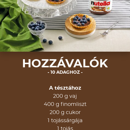
HOZZÁVALÓK
10 ADAGHOZ
A tésztához
200 g vaj
400 g finomliszt
200 g cukor
1 tojássárgája
1 tojás