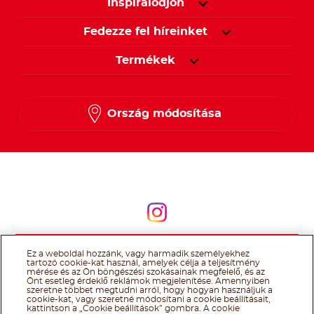
Inspirálódjon
Fedezze fel híreinket
Termékek
Ország módosítása
Kövessen minket
Kövessen minket
Ez a weboldal hozzánk, vagy harmadik személyekhez
@Ferrero 2026 All rights reserved.
Nutella® cookie tájékoztató
tartozó cookie-kat használ, amelyek célja a teljesítmény
Felhasználás Feltételei
Technikai információk
Impresszum
Ferrero
mérése és az Ön böngészési szokásainak megfelelő, és az
adatkezelési tájékoztató
Önt esetleg érdeklő reklámok megjelenítése. Amennyiben
szeretne többet megtudni arról, hogy hogyan használjuk a
cookie-kat, vagy szeretné módosítani a cookie beállításait,
kattintson a „Cookie beállítások” gombra. A cookie