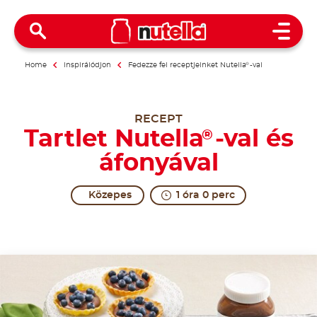
Open 
Home
Inspirálódjon
Fedezze fel receptjeinket Nutella
®
-val
RECEPT
Tartlet Nutella
-val és
®
áfonyával
Közepes
1 óra 0 perc
Guaranteed excitement before and after use.
These tartlets are perfect to serve as an individual