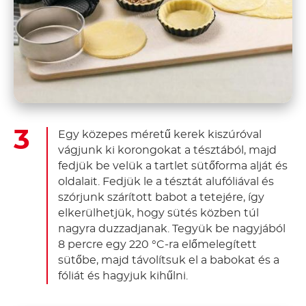
Egy közepes méretű kerek kiszúróval
vágjunk ki korongokat a tésztából, majd
fedjük be velük a tartlet sütőforma alját és
oldalait. Fedjük le a tésztát alufóliával és
szórjunk szárított babot a tetejére, így
elkerülhetjük, hogy sütés közben túl
nagyra duzzadjanak. Tegyük be nagyjából
8 percre egy 220 °C-ra előmelegített
sütőbe, majd távolítsuk el a babokat és a
fóliát és hagyjuk kihűlni.