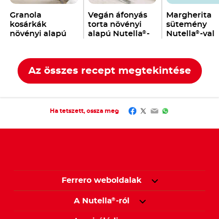
Granola
Vegán áfonyás
Margherita
kosárkák
torta növényi
sütemény
növényi alapú
alapú Nutella
-
Nutella
-val
®
®
Nutella
-val
val
®
Az összes recept megtekintése
Facebook
Twitter
Email
WhatsApp
Ha tetszett, ossza meg
Ferrero weboldalak
A Nutella
-ról
®