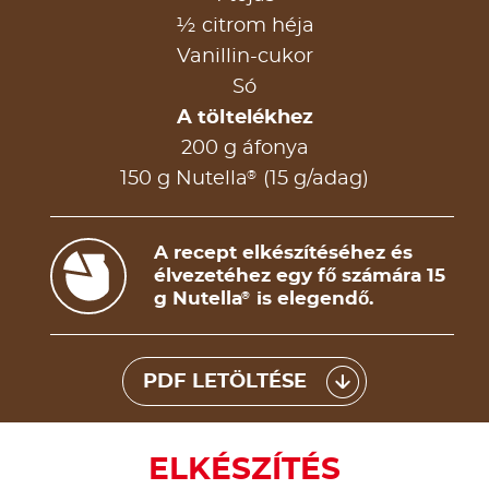
½ citrom héja
Vanillin-cukor
Só
A töltelékhez
200 g áfonya
®
150 g Nutella
(15 g/adag)
A recept elkészítéséhez és
élvezetéhez egy fő számára 15
g Nutella
is elegendő.
®
PDF LETÖLTÉSE
ELKÉSZÍTÉS