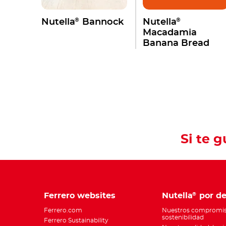
®
®
Nutella
Bannock
Nutella
Macadamia
Banana Bread
Si te 
Ferrero websites
Nutella
por de
®
Ferrero.com
Nuestros compromis
sostenibilidad
Ferrero Sustainability