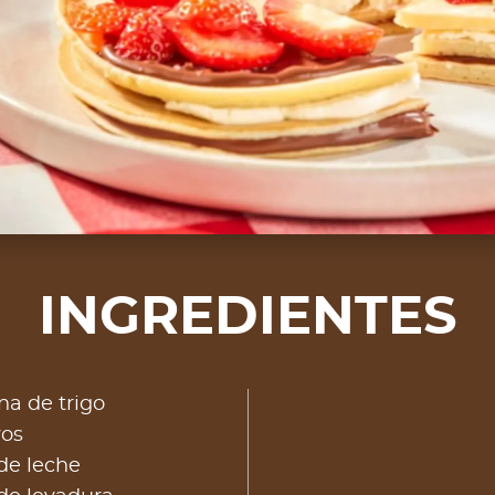
INGREDIENTES
na de trigo
vos
 de leche