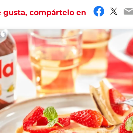
Facebo
Twit
E
e gusta, compártelo en