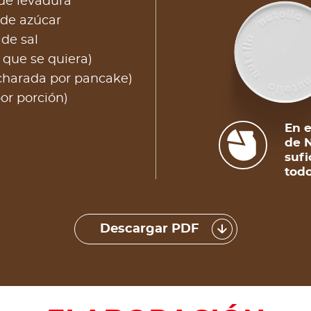
de levadura
 de azúcar
de sal
 que se quiera)
charada por pancake)
por porción)
En e
de N
sufi
todo
Descargar PDF