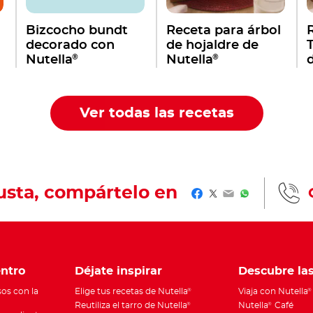
Bizcocho bundt
Receta para árbol
decorado con
de hojaldre de
®
®
Nutella
Nutella
Ver todas las recetas
gusta, compártelo en
Facebook
Twitter
Email
WhatsApp
ntro
Déjate inspirar
Descubre la
os con la
Elige tus recetas de Nutella
Viaja con Nutella
®
®
Reutiliza el tarro de Nutella
Nutella
Café
®
®