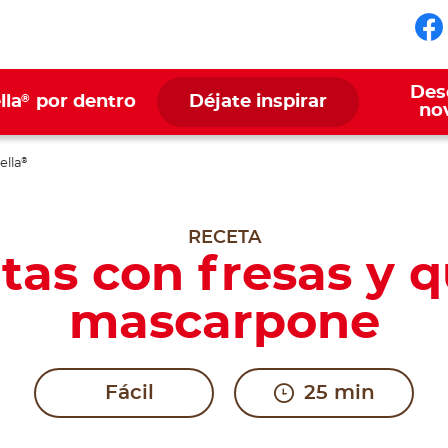
Sí
Des
®
lla
por dentro
Déjate inspirar
no
ella
®
RECETA
itas con fresas y 
mascarpone
Fácil
25 min