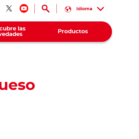
Idioma
guenos en facebook
Síguenos en twitter
Síguenos en youtube
cubre las
Productos
vedades
queso