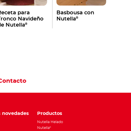
Receta para
Basbousa con
®
Tronco Navideño
Nutella
®
de Nutella
Contacto
s novedades
Productos
Nutella Helado
Nutella
®