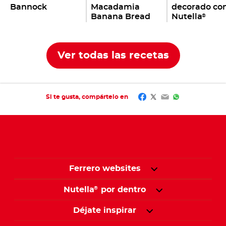
Bannock
Macadamia
decorado co
Banana Bread
Nutella
®
Ver todas las recetas
Facebook
Twitter
Email
WhatsApp
Si te gusta, compártelo en
Ferrero websites
Nutella
por dentro
®
Déjate inspirar