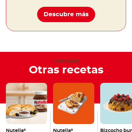
Descubre más
INSPÍRATE
Otras recetas
Nutella
Nutella
Bizcocho bu
®
®