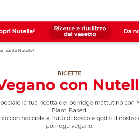
Ricette e riutilizzo
®
opri Nutella
Da n
del vasetto
ua ricetta Nutella
®
RICETTE
Vegano con Nutel
peciale la tua ricetta del porridge mattutino con 
Plant-Based.
ilo con nocciole e frutti di bosco e goditi il nostro 
porridge vegano.