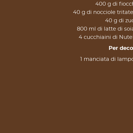
400 g di fiocc
40 g di nocciole trita
40 g di zu
800 ml di latte di so
4 cucchiaini di Nute
Per deco
1 manciata di lamponi