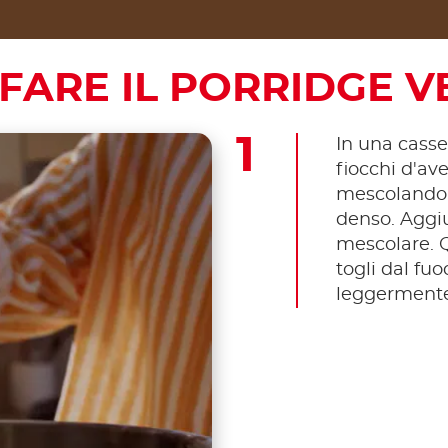
FARE IL PORRIDGE 
In una casser
fiocchi d'ave
mescolando 
denso. Aggiu
mescolare. Q
togli dal fuo
leggermente