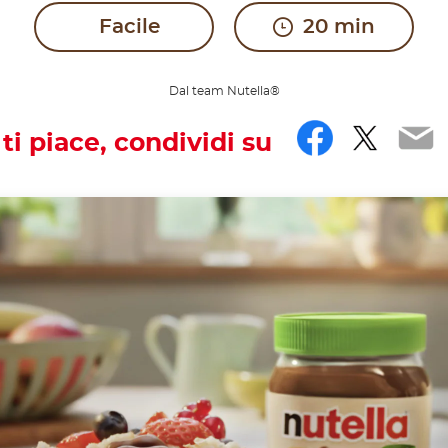
Facile
20 min
Dal team Nutella®
Facebo
Twitt
Em
 ti piace, condividi su