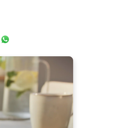
ok
er
ail
WhatsApp