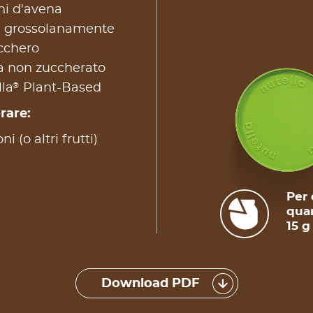
hi d'avena
te grossolanamente
cchero
ia non zuccherato
®
lla
Plant-Based
rare:
 (o altri frutti)
Per 
quan
15 g
Download PDF