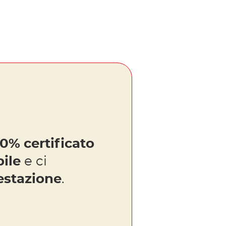
0% certificato
bile
e ci
estazione
.