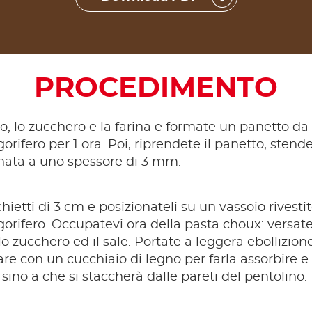
PROCEDIMENTO
o, lo zucchero e la farina e formate un panetto da 
gorifero per 1 ora. Poi, riprendete il panetto, stend
inata a uno spessore di 3 mm.
ietti di 3 cm e posizionateli su un vassoio rivesti
gorifero. Occupatevi ora della pasta choux: versate 
, lo zucchero ed il sale. Portate a leggera ebollizion
are con un cucchiaio di legno per farla assorbire e 
sino a che si staccherà dalle pareti del pentolino.