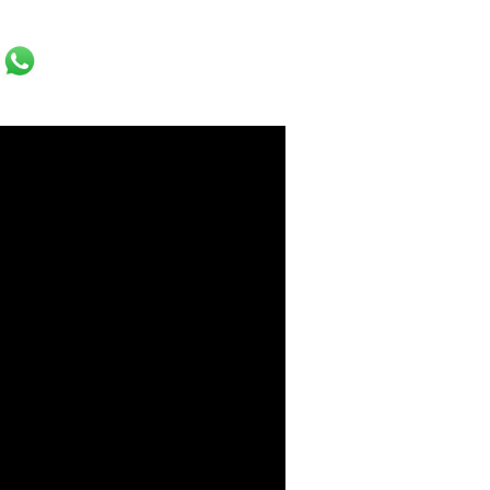
ok
er
ail
WhatsApp