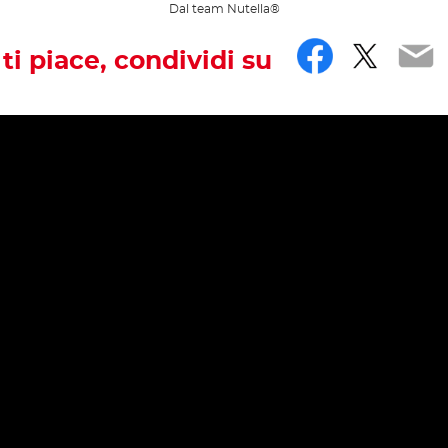
Dal team Nutella®
Facebo
Twitt
Em
 ti piace, condividi su