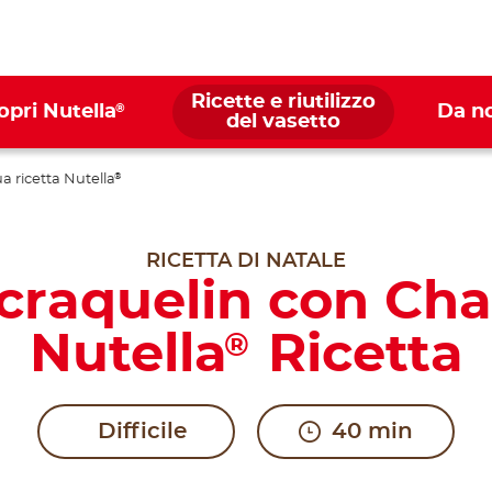
Ricette e riutilizzo
®
opri Nutella
Da n
del vasetto
ua ricetta Nutella
®
RICETTA DI NATALE
craquelin con Chan
Nutella
Ricetta
®
Difficile
40 min