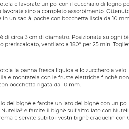
otola e lavorate un po’ con il cucchiaio di legno pe
e lavorate sino a completo assorbimento. Ottenuto
ire in un sac-à-poche con bocchetta liscia da 10 mm
 di circa 3 cm di diametro. Posizionate su ogni big
o preriscaldato, ventilato a 180° per 25 min. Toglie
iotola la panna fresca liquida e lo zucchero a velo
lia e montatela con le fruste elettriche finchè non
con bocchetta rigata da 10 mm.
llo del bignè e farcite un lato del bignè con un po
®
 Nutella
e farcite il bignè sull'altro lato con Nutel
rema e servite subito i vostri bignè craquelin con 