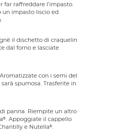
r far raffreddare l’impasto.
 un impasto liscio ed
.
nè il dischetto di craquelin
te dal forno e lasciate
. Aromatizzate con i semi del
 sarà spumosa. Trasferite in
’ di panna. Riempite un altro
®
la
. Appoggiate il cappello
®
Chantilly e Nutella
.