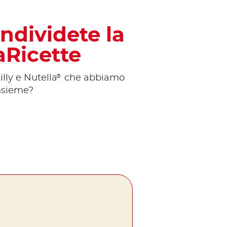
ondividete la
aRicette
®
lly e Nutella
che abbiamo
insieme?