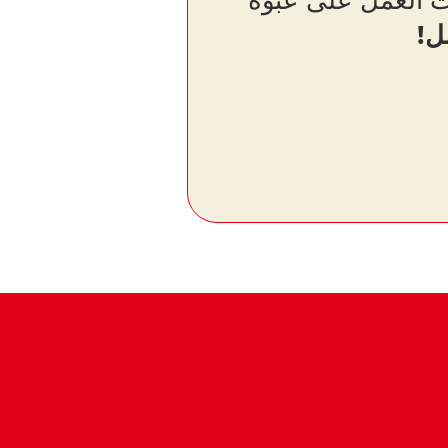
يت العمل على عبوة
ل!