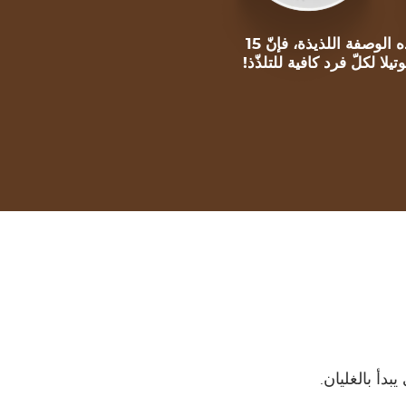
لتحضير هذه الوصفة اللذيذة، فإنّ 15
يلا لكلّ فرد كافية للتلذّذ!
دأ بالغليان.