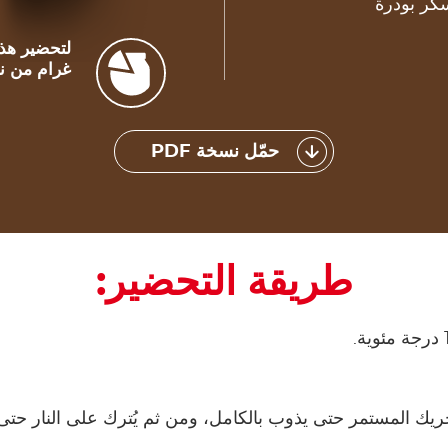
غرام من نوت
حمّل نسخة PDF
طريقة التحضير:
يك المستمر حتى يذوب بالكامل، ومن ثم يُترك على النار حتى يب