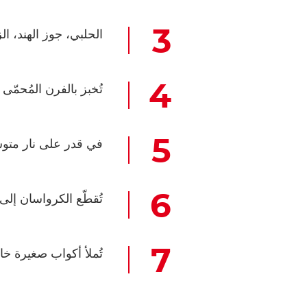
الحلبي، جوز الهند، ا
تُخبز بالفرن المُحمّى مسبقاً لمدة 20 دقيقة أ
في قدر على نار متو
تُقطّع الكرواسان إلى
تُملأ أكواب صغيرة خا