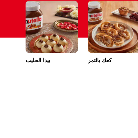
كعك بالتمر
بيدا الحليب
W