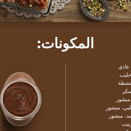
المكونات:
كر
مبشور
بي، مبشور
د، مبشور
بيب