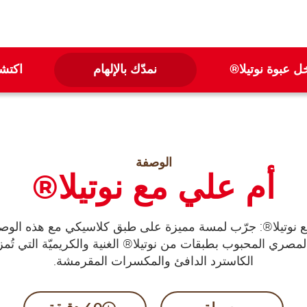
ل عبوة نوتيلا®
نمدّك بالإلهام
اكتشف
الوصفة
أم علي مع نوتيلا®
 نوتيلا®: جرّب لمسة مميزة على طبق كلاسيكي مع هذه الوصف
المصري المحبوب بطبقات من نوتيلا® الغنية والكريميّة التي تُم
الكاسترد الدافئ والمكسرات المقرمشة.