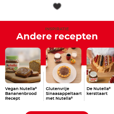
INSPIRATIE
Andere recepten
Vegan Nutella
Glutenvrije
De Nutella
®
®
Bananenbrood
Sinaasappeltaart
kersttaart
Recept
met Nutella
®