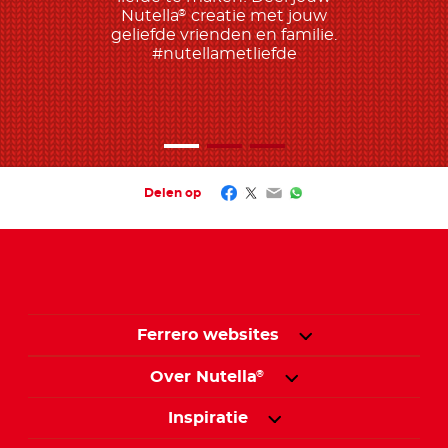
Nutella
creatie met jouw
®
geliefde vrienden en familie.
#nutellametliefde
Facebook
Twitter
Email
WhatsApp
Delen op
Ferrero websites
Over Nutella
®
Inspiratie