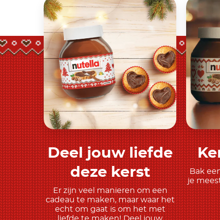
Deel jouw liefde
Ke
Meer ontdekken
deze kerst
Bak een
je meest
Er zijn veel manieren om een
cadeau te maken, maar waar het
echt om gaat is om het met
liefde te maken! Deel jouw