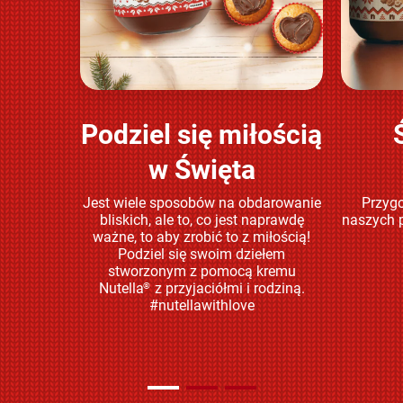
Podziel się miłością
Sprawdź
w Święta
Jest wiele sposobów na obdarowanie
Przygo
bliskich, ale to, co jest naprawdę
naszych p
ważne, to aby zrobić to z miłością!
Podziel się swoim dziełem
stworzonym z pomocą kremu
Nutella
z przyjaciółmi i rodziną.
®
#nutellawithlove