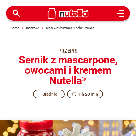
Open M
Home
Inspiracje
Discover Christmas Nutella
®
Recipes
PRZEPIS
Sernik z mascarpone,
owocami i kremem
Nutella
®
Średnie
1 h 20 min