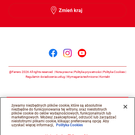
Zmień kraj
Śledź nas na
Śledź nas na facebook
Śledź nas na insta
Śledź nas na y
@Ferrero 2026 All rights reserved.
Nota prawna
Polityka prywatności
Polityka Cookies
Regulamin świadczenia usług
Wymagania techniczne
Kontakt
żywamy niezbędnych plików cookie, które są absolutnie
niezbędne do funkcjonowania tej witryny, oraz nieistotnych
plików cookie do celów wydajnościowych, funkcjonalnych lub
marketingowych. Możesz zaakceptować, odrzucić lub zarządzać
nieistotnymi plikami cookie, klikając preferowaną opcję. Aby
uzyskać więcej informacji,
Polityka Cookies