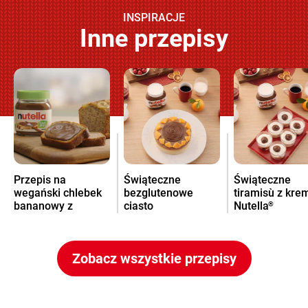
INSPIRACJE
Inne przepisy
Przepis na
Świąteczne
Świąteczne
wegański chlebek
bezglutenowe
tiramisù z kr
bananowy z
ciasto
Nutella
®
kremem Nutella
pomarańczowe z
®
kremem Nutella
®
Zobacz wszystkie przepisy