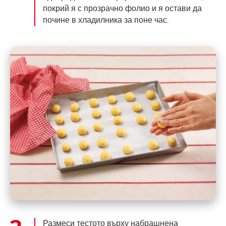
покрий я с прозрачно фолио и я остави да
почине в хладилника за поне час.
Размеси тестото върху набрашнена