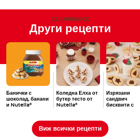
ВДЪХНОВИ СЕ
Други рецепти
Банички с
Коледна Елха от
Изрязани
шоколад, банани
бутер тесто от
сандвич
и Nutella
Nutella
бисквити с
®
®
Nutella
®
Виж всички рецепти