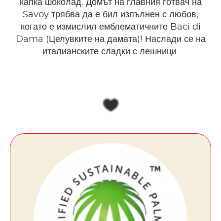
капка шоколад. Домът на главния готвач на
Savoy трябва да е бил изпълнен с любов,
когато е измислил емблематичните Baci di
Dama (Целувките на дамата)! Наслади се на
италианските сладки с лешници.