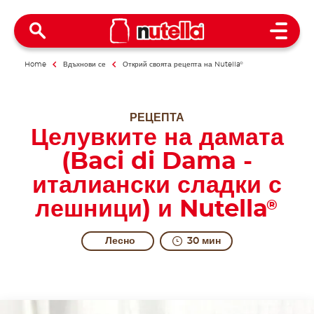
Open 
Home
Вдъхнови се
Открий своята рецепта на Nutella
®
РЕЦЕПТА
Целувките на дамата
(Baci di Dama -
италиански сладки с
лешници) и Nutella
®
Лесно
30 мин
A kiss that is gentle... and even sweeter.
The most romantic kiss you can have, being made up