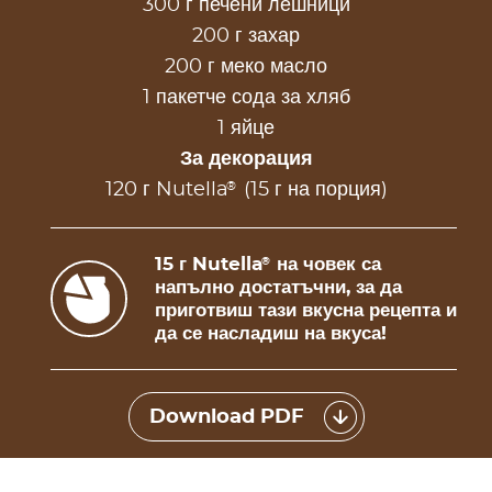
300 г печени лешници
200 г захар
200 г меко масло
1 пакетче сода за хляб
1 яйце
За декорация
®
120 г Nutella
(15 г на порция)
15 г Nutella
на човек са
®
напълно достатъчни, за да
приготвиш тази вкусна рецепта и
да се насладиш на вкуса!
Download PDF