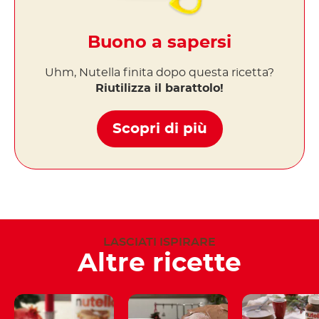
Buono a sapersi
Uhm, Nutella finita dopo questa ricetta?
Riutilizza il barattolo!
Scopri di più
LASCIATI ISPIRARE
Altre ricette