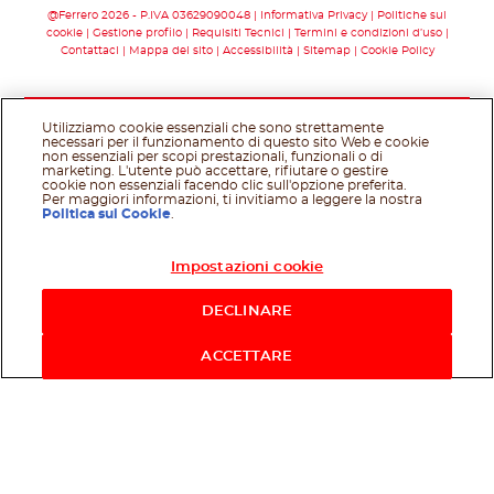
@Ferrero 2026 - P.IVA 03629090048
Informativa Privacy
Politiche sui
cookie
Gestione profilo
Requisiti Tecnici
Termini e condizioni d’uso
Contattaci
Mappa del sito
Accessibilità
Sitemap
Cookie Policy
Utilizziamo cookie essenziali che sono strettamente
necessari per il funzionamento di questo sito Web e cookie
non essenziali per scopi prestazionali, funzionali o di
marketing. L'utente può accettare, rifiutare o gestire
cookie non essenziali facendo clic sull'opzione preferita.
Per maggiori informazioni, ti invitiamo a leggere la nostra
Politica sui Cookie
.
Impostazioni cookie
Acquista ora
DECLINARE
ACCETTARE