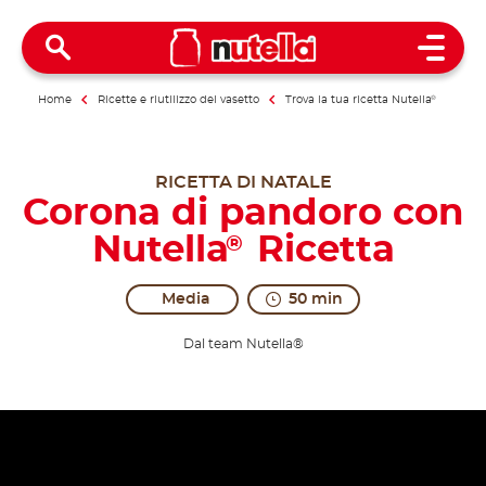
Open 
Home
Ricette e riutilizzo del vasetto
Trova la tua ricetta Nutella
®
RICETTA DI NATALE
Corona di pandoro con
Nutella
Ricetta
®
Media
50 min
Dal team Nutella®