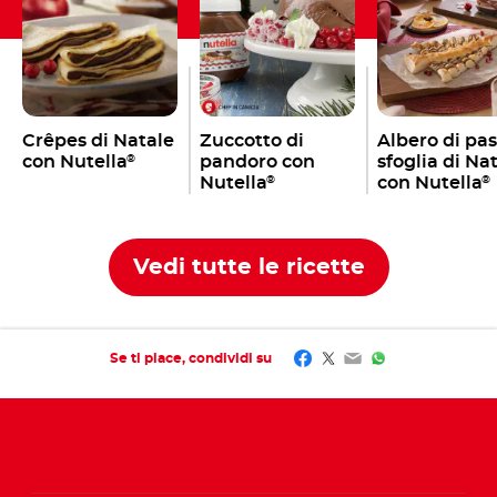
Crêpes di Natale
Zuccotto di
Albero di pa
con Nutella
pandoro con
sfoglia di Na
®
Nutella
con Nutella
®
®
Vedi tutte le ricette
Facebook
Twitter
Email
WhatsApp
Se ti piace, condividi su