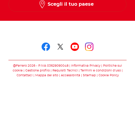
Scegli il tuo paese
Seguici su
Seguici su facebook
Seguici su twitter
Seguici su you
Seguici su 
@Ferrero 2026 - P.IVA 03629090048
Informativa Privacy
Politiche sui
cookie
Gestione profilo
Requisiti Tecnici
Termini e condizioni d’uso
Contattaci
Mappa del sito
Accessibilità
Sitemap
Cookie Policy