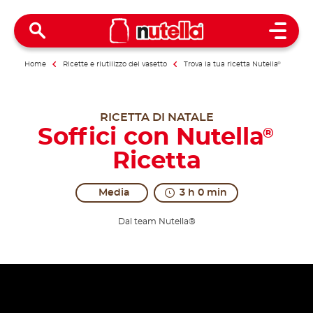
Open 
Home
Ricette e riutilizzo del vasetto
Trova la tua ricetta Nutella
®
RICETTA DI NATALE
Soffici con Nutella
®
Ricetta
Media
3 h 0 min
Dal team Nutella®