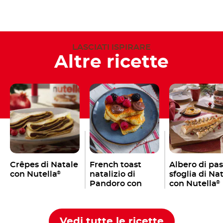
LASCIATI ISPIRARE
Altre ricette
Crêpes di Natale
French toast
Albero di pa
con Nutella
natalizio di
sfoglia di Na
®
Pandoro con
con Nutella
®
Nutella
®
Vedi tutte le ricette