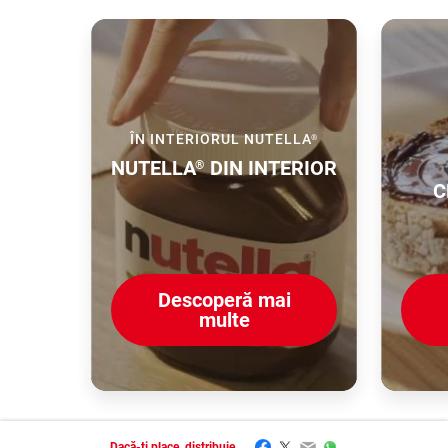
ÎN INTERIORUL NUTELLA
®
NUTELLA
DIN INTERIOR
®
C
Descoperă mai
multe
Facebook
Twitter
Email
WhatsApp
Dacă-ți place, distribuie