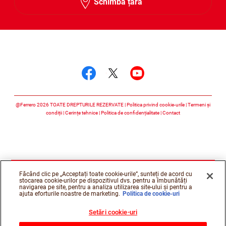
Schimbă țara
Urmărește-ne
Urmărește-ne faceboo
Urmărește-ne twitt
Urmărește-ne 
@Ferrero 2026 TOATE DREPTURILE REZERVATE
Politica privind cookie-urile
Termeni și
condiții
Cerințe tehnice
Politica de confidențialitate
Contact
Făcând clic pe „Acceptați toate cookie-urile”, sunteți de acord cu
stocarea cookie-urilor pe dispozitivul dvs. pentru a îmbunătăți
navigarea pe site, pentru a analiza utilizarea site-ului și pentru a
ajuta eforturile noastre de marketing.
Politica de cookie-uri
Setări cookie-uri