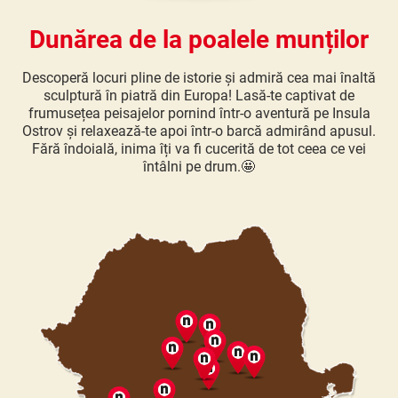
Dunărea de la poalele munților
Descoperă locuri pline de istorie și admiră cea mai înaltă
sculptură în piatră din Europa! Lasă-te captivat de
frumusețea peisajelor pornind într-o aventură pe Insula
Ostrov și relaxează-te apoi într-o barcă admirând apusul.
Fără îndoială, inima îți va fi cucerită de tot ceea ce vei
întâlni pe drum.🤩