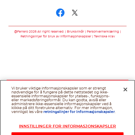
Følg oss på
Følg oss på faceb
Følg oss på twi
@Ferrero 2026 All right reserved.
Bruksvilkår
Personvernerklæring
Retningslinjer for bruk av informasjonskapsler
Tekniske Krav
Vi bruker viktige informasjonskapsler som er strengt
nødvendige for å fungere på dette nettstedet og ikke-
essensielle informasjonskapsler for ytelses-, funksjons-
eller markedsføringsformål. Du kan godta, avslå eller
administrere ikke-essensielle informasjonskapsler ved å
klikke på ditt foretrukne alternativ. For mer informasjon,
vennligst les våre
retningslinjer for informasjonskapsler
.
INNSTILLINGER FOR INFORMASJONSKAPSLER