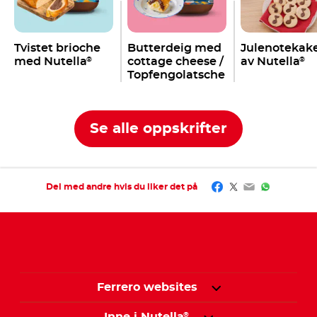
Tvistet brioche
Butterdeig med
Julenotekak
med Nutella
cottage cheese /
av Nutella
®
®
Topfengolatsche
Se alle oppskrifter
Facebook
Twitter
Email
WhatsAp
Del med andre hvis du liker det på
Ferrero websites
®