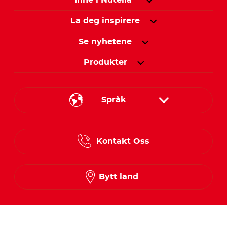
Inne i Nutella
La deg inspirere
Se nyhetene
Produkter
Språk
Danish
Kontakt Oss
Finnish
Norwegian
Bytt land
Swedish