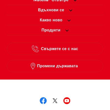
Nutella
Отвътре
Вдъхнови се
Какво ново
Продукти
Свържете се с нас
Промени държавата
Следвай ни в
Следвай ни в facebo
Следвай ни в twit
Следвай ни в