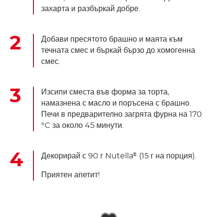
захарта и разбъркай добре.
Добави пресятото брашно и маята към
течната смес и бъркай бързо до хомогенна
смес.
Изсипи сместа във форма за торта,
намазнена с масло и поръсена с брашно.
Печи в предварително загрята фурна на 170
°C за около 45 минути.
Декорирай с 90 г Nutella
(15 г на порция).
®
Приятен апетит!