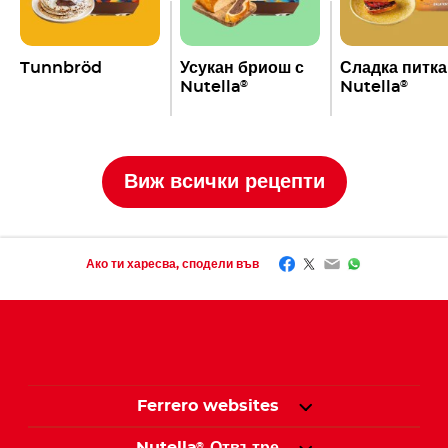
Tunnbröd
Усукан бриош с
Сладка питка
Nutella
Nutella
®
®
Виж всички рецепти
Facebook
Twitter
Email
WhatsApp
Ако ти харесва, сподели във
Ferrero websites
®