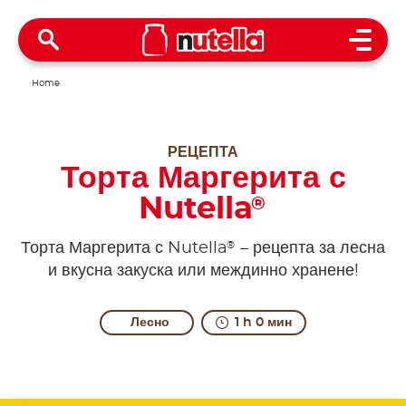
Open 
Home
РЕЦЕПТА
Торта Маргерита с
Nutella
®
®
Торта Маргерита с Nutella
– рецепта за лесна
и вкусна закуска или междинно хранене!
Лесно
1 h 0 мин