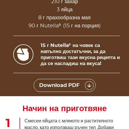
210 г захар
3 яйца
8 г прахообразна мая
®
90 г Nutella
(15 г на порция)
15 г Nutella
на човек са
®
напълно достатъчни, за да
приготвиш тази вкусна рецепта и
да се насладиш на вкуса!
Download PDF
Начин на приготвяне
Смесеи яйцата с млякото и растителното
масло, като използваш ръчен тел. Добави