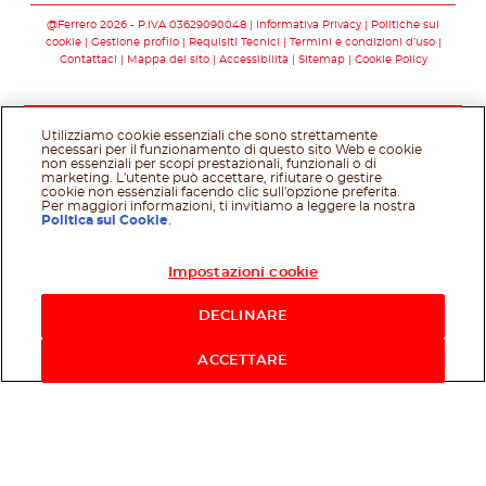
@Ferrero 2026 - P.IVA 03629090048
Informativa Privacy
Politiche sui
cookie
Gestione profilo
Requisiti Tecnici
Termini e condizioni d’uso
Contattaci
Mappa del sito
Accessibilità
Sitemap
Cookie Policy
Utilizziamo cookie essenziali che sono strettamente
necessari per il funzionamento di questo sito Web e cookie
non essenziali per scopi prestazionali, funzionali o di
marketing. L'utente può accettare, rifiutare o gestire
cookie non essenziali facendo clic sull'opzione preferita.
Per maggiori informazioni, ti invitiamo a leggere la nostra
Politica sui Cookie
.
Impostazioni cookie
Acquista ora
DECLINARE
ACCETTARE