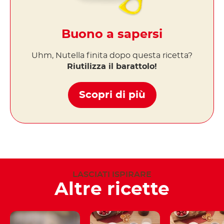
Buono a sapersi
Uhm, Nutella finita dopo questa ricetta?
Riutilizza il barattolo!
Scopri di più
LASCIATI ISPIRARE
Altre ricette