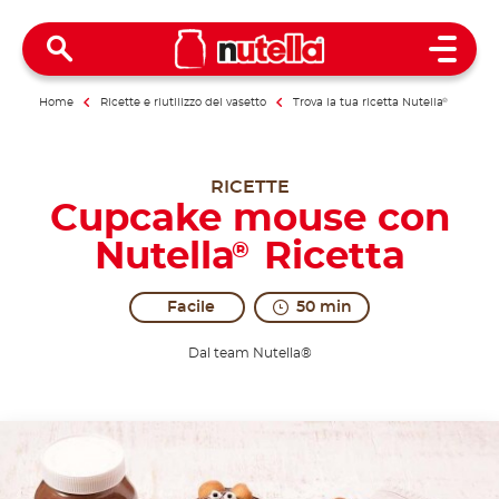
Open 
Home
Ricette e riutilizzo del vasetto
Trova la tua ricetta Nutella
®
RICETTE
Cupcake mouse con
Nutella
Ricetta
®
Facile
50 min
Dal team Nutella®