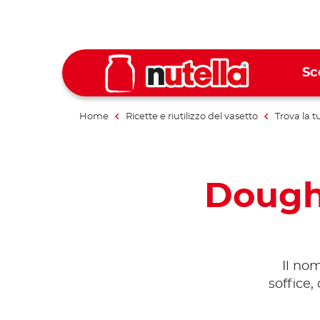
Sc
Home
Ricette e riutilizzo del vasetto
Trova la t
Doughn
Il nom
soffice,