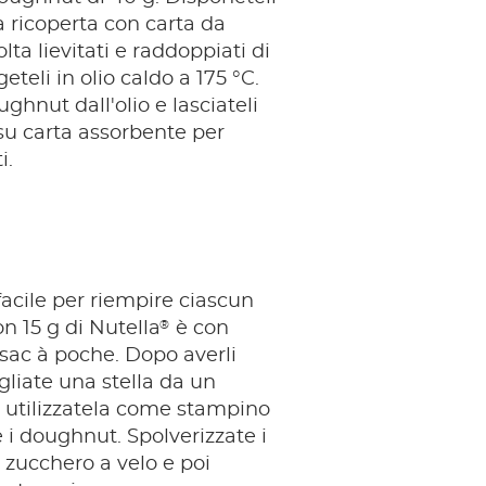
a ricoperta con carta da
lta lievitati e raddoppiati di
eteli in olio caldo a 175 °C.
ughnut dall'olio e lasciateli
su carta assorbente per
i.
facile per riempire ciascun
®
 15 g di Nutella
è con
n sac à poche. Dopo averli
agliate una stella da un
 utilizzatela come stampino
 i doughnut. Spolverizzate i
zucchero a velo e poi