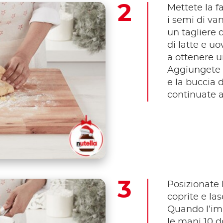
Mettete la f
i semi di van
un tagliere 
di latte e u
a ottenere 
Aggiungete i
e la buccia 
continuate 
Posizionate 
coprite e las
Quando l’imp
le mani 10 d