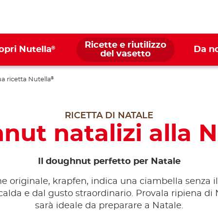
Ricette e riutilizzo
®
opri Nutella
Da n
del vasetto
ua ricetta Nutella
®
RICETTA DI NATALE
ut natalizi alla N
Il doughnut perfetto per Natale
e originale, krapfen, indica una ciambella senza i
 calda e dal gusto straordinario. Provala ripiena di 
sarà ideale da preparare a Natale.