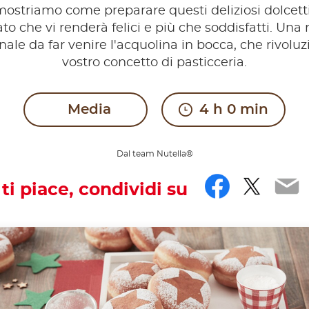
mostriamo come preparare questi deliziosi dolcett
ato che vi renderà felici e più che soddisfatti. Una 
nale da far venire l'acquolina in bocca, che rivoluz
vostro concetto di pasticceria.
Media
4 h 0 min
Dal team Nutella®
Facebo
Twitt
Em
 ti piace, condividi su