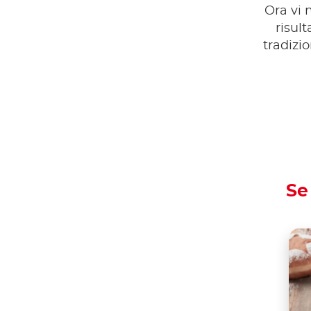
Ora vi 
risult
tradizio
Se