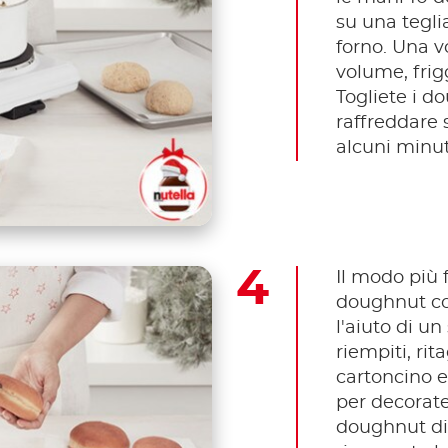
su una tegli
forno. Una vo
volume, frigg
Togliete i do
raffreddare 
alcuni minut
Il modo più 
doughnut con
l'aiuto di u
riempiti, rit
cartoncino e
per decorate
doughnut di 