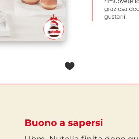
rimuovete l
graziosa dec
gustarli!
Buono a sapersi