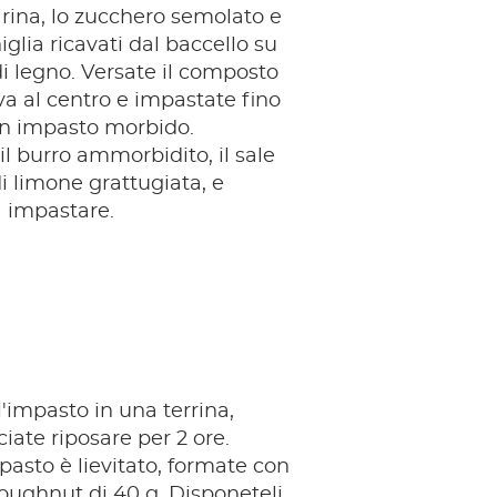
arina, lo zucchero semolato e
iglia ricavati dal baccello su
di legno. Versate il composto
ova al centro e impastate fino
un impasto morbido.
l burro ammorbidito, il sale
di limone grattugiata, e
a impastare.
l'impasto in una terrina,
ciate riposare per 2 ore.
asto è lievitato, formate con
oughnut di 40 g. Disponeteli