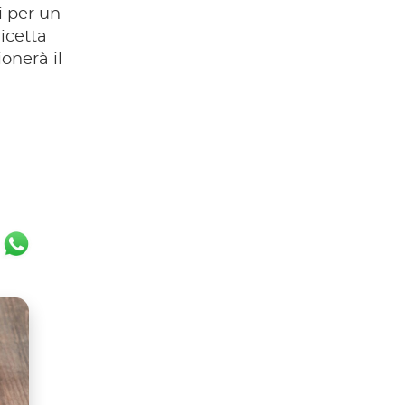
i per un
ricetta
ionerà il
ok
er
ail
WhatsApp