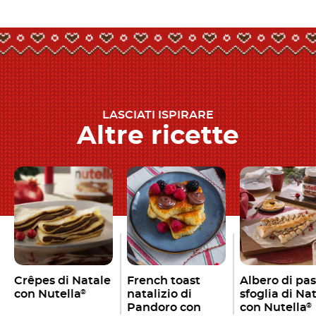
LASCIATI ISPIRARE
Altre ricette
Crêpes di Natale
French toast
Albero di pa
con Nutella
natalizio di
sfoglia di Na
®
Pandoro con
con Nutella
®