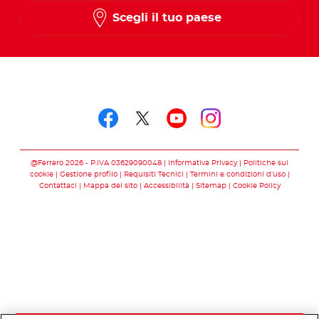
Scegli il tuo paese
Seguici su
Seguici su facebook
Seguici su twitter
Seguici su you
Seguici su 
@Ferrero 2026 - P.IVA 03629090048
Informativa Privacy
Politiche sui
cookie
Gestione profilo
Requisiti Tecnici
Termini e condizioni d’uso
Contattaci
Mappa del sito
Accessibilità
Sitemap
Cookie Policy