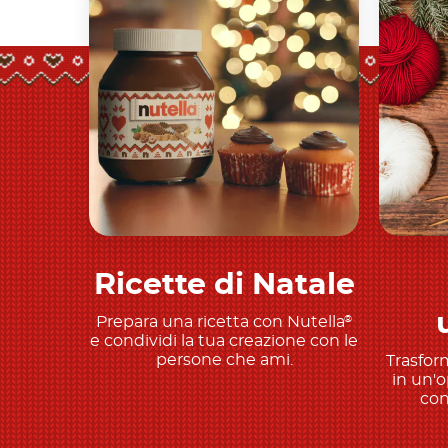
Ricette di Natale
Scopri di più
Prepara una ricetta con Nutella
®
e condividi la tua creazione con le
persone che ami.
Trasform
in un'o
con