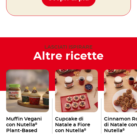
LASCIATI ISPIRARE
Altre ricette
Muffin Vegani
Cupcake di
Cinnamon Ro
con Nutella
Natale a Fiore
di Natale co
®
Plant-Based
con Nutella
Nutella
®
®