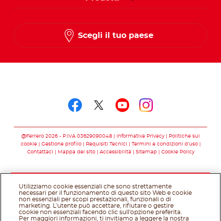
Scegli il tuo paese
Seguici su
Seguici su facebook
Seguici su twitter
Seguici su you
Seguici su 
@Ferrero 2026 - P.IVA 03629090048
Informativa Privacy
Politiche sui
cookie
Gestione profilo
Requisiti Tecnici
Termini e condizioni d’uso
Contattaci
Mappa del sito
Accessibilità
Sitemap
Cookie Policy
Utilizziamo cookie essenziali che sono strettamente
necessari per il funzionamento di questo sito Web e cookie
non essenziali per scopi prestazionali, funzionali o di
marketing. L'utente può accettare, rifiutare o gestire
cookie non essenziali facendo clic sull'opzione preferita.
Per maggiori informazioni, ti invitiamo a leggere la nostra