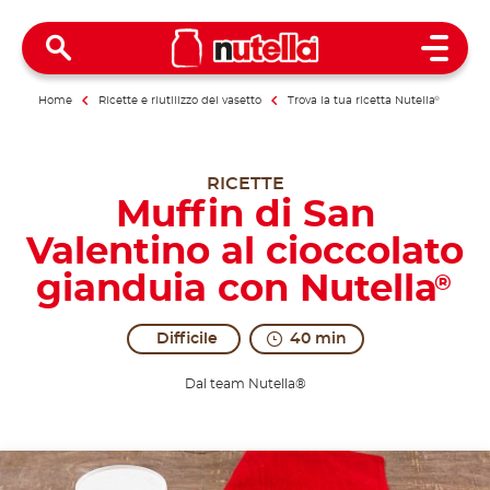
Open 
Home
Ricette e riutilizzo del vasetto
Trova la tua ricetta Nutella
®
RICETTE
Muffin di San
Valentino al cioccolato
gianduia con Nutella
®
Difficile
40 min
Dal team Nutella®
Sunshine, excitement, love.
It isn't true that the festival of lovers is someth