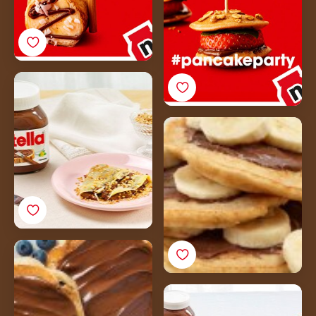
Pannenkoeken met
Nutella® en hazelnoten
Nutella®
banaanpannenkoeken
Yoghurt- en
bessenpannenkoeken
met Nutella®
Pannenkoeken met
hazelnootpasta
Nutella® en fruit