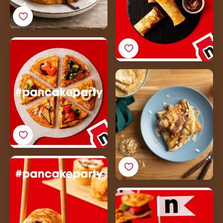
Pannenkoekpizza:
mamma mia!
Vanille pannenkoeken
met Nutella®, appel en
amandel
Pannenkoeksushi:
smikkelen met of
zonder stokje
De Pancake Burger is
altijd een feestje