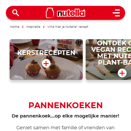
Open 
Home
Inspiratie
Vind hier je Nutella
®
recept
ONTDEK 
VEGAN RE
KERSTRECEPTEN
MET NUT
PLANT-B
PANNENKOEKEN
De pannenkoek…op elke mogelijke manier!
Geniet samen met familie of vrienden van