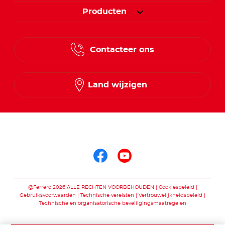
Producten
Contacteer ons
Land wijzigen
Volg ons op
Volg ons op faceb
Volg ons op yo
@Ferrero 2026 ALLE RECHTEN VOORBEHOUDEN
Cookiesbeleid
Gebruiksvoorwaarden
Technische vereisten
Vertrouwelijkheidsbeleid
Technische en organisatorische beveiligingsmaatregelen