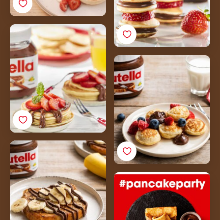
Pannenkoeken met
yoghurt en aardbeien
Nutella<sup>®</sup>
Poffertjes
Nutella<sup>®</sup>
Wentelteefjes
Pannenkoekloempia’s