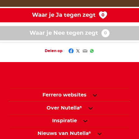
Waar je Ja tegen zegt
Waar je Nee tegen zegt
Facebook
Twitter
Email
WhatsApp
Delen op
Ferrero websites
Over Nutella
®
Inspiratie
Nieuws van Nutella
®