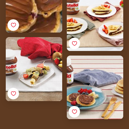
Pannenkoekenbrochettes
met Nutella®
Mini-pannenkoeken
met Nutella® en fruit