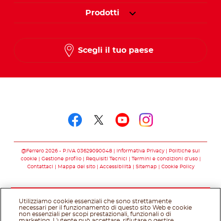
Prodotti
Scegli il tuo paese
Seguici su
Seguici su facebook
Seguici su twitter
Seguici su you
Seguici su 
@Ferrero 2026 - P.IVA 03629090048
Informativa Privacy
Politiche sui
cookie
Gestione profilo
Requisiti Tecnici
Termini e condizioni d’uso
Contattaci
Mappa del sito
Accessibilità
Sitemap
Cookie Policy
Utilizziamo cookie essenziali che sono strettamente
necessari per il funzionamento di questo sito Web e cookie
non essenziali per scopi prestazionali, funzionali o di
marketing. L'utente può accettare, rifiutare o gestire