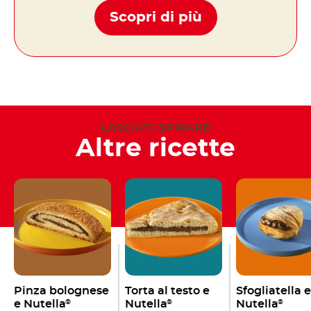
Scopri di più
LASCIATI ISPIRARE
Altre ricette
Pinza bolognese
Torta al testo e
Sfogliatella e
e Nutella
Nutella
Nutella
®
®
®