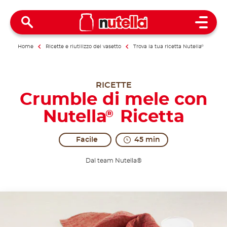
Open 
Home
Ricette e riutilizzo del vasetto
Trova la tua ricetta Nutella
®
RICETTE
Crumble di mele con
Nutella
Ricetta
®
Facile
45 min
Dal team Nutella®
Surrender to this sweet, crunchy delicacy!
An English classic gets an all-Italian boost. Prepar