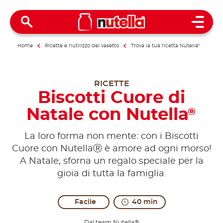
Open 
Home
Ricette e riutilizzo del vasetto
Trova la tua ricetta Nutella
®
RICETTE
Biscotti Cuore di
Natale con Nutella
®
La loro forma non mente: con i Biscotti
Cuore con NutellaⓇ è amore ad ogni morso!
A Natale, sforna un regalo speciale per la
gioia di tutta la famiglia.
Facile
40 min
Dal team Nutella®