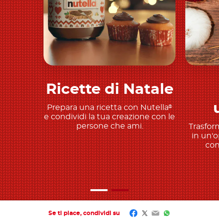
Ricette di Natale
Scopri di più
Prepara una ricetta con Nutella
®
e condividi la tua creazione con le
persone che ami.
Trasform
in un'o
con
Facebook
Twitter
Email
WhatsApp
Se ti piace, condividi su