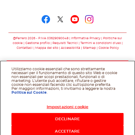
Seguici su
Seguici su facebook
Seguici su twitter
Seguici su you
Seguici su 
@Ferrero 2026 - P.IVA 03629090048
Informativa Privacy
Politiche sui
cookie
Gestione profilo
Requisiti Tecnici
Termini e condizioni d’uso
Contattaci
Mappa del sito
Accessibilità
Sitemap
Cookie Policy
Utilizziamo cookie essenziali che sono strettamente
necessari per il funzionamento di questo sito Web e cookie
non essenziali per scopi prestazionali, funzionali o di
marketing. L'utente può accettare, rifiutare o gestire
cookie non essenziali facendo clic sull'opzione preferita.
Per maggiori informazioni, ti invitiamo a leggere la nostra
Politica sui Cookie
.
Impostazioni cookie
Acquista ora
DECLINARE
ACCETTARE