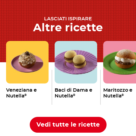
LASCIATI ISPIRARE
Altre ricette
Veneziana e
Baci di Dama e
Maritozzo e
Nutella
Nutella
Nutella
®
®
®
Vedi tutte le ricette